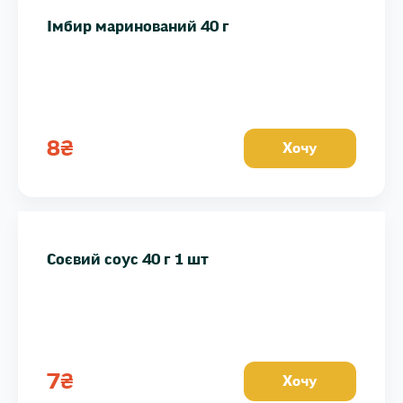
Імбир маринований 40 г
8
₴
Хочу
Соєвий соус 40 г 1 шт
7
₴
Хочу