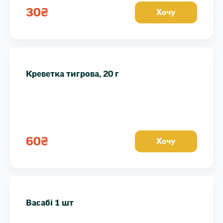
30
₴
Хочу
Креветка тигрова, 20 г
60
₴
Хочу
Васабі 1 шт