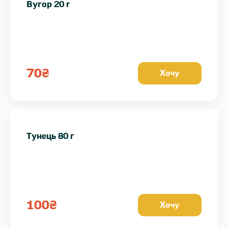
Вугор 20 г
70
₴
Хочу
Тунець 80 г
100
₴
Хочу