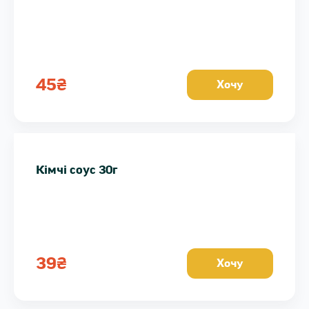
45
₴
Хочу
Кімчі соус 30г
39
₴
Хочу