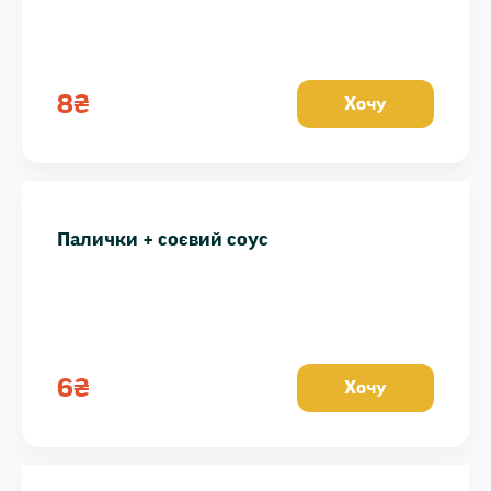
8
₴
Хочу
Палички + соєвий соус
6
₴
Хочу