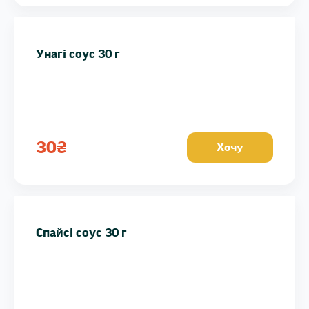
Унагі соус 30 г
30
₴
Хочу
Спайсі соус 30 г