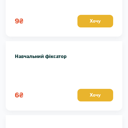
9
₴
Хочу
Навчальний фіксатор
6
₴
Хочу