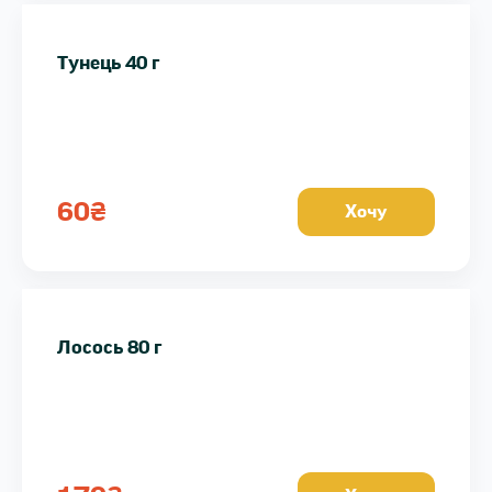
Тунець 40 г
60
₴
Хочу
Лосось 80 г