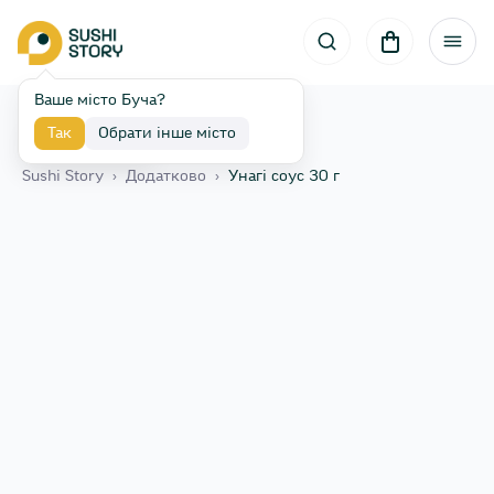
Ваше місто Буча?
Так
Обрати інше місто
Назад
Sushi Story
›
Додатково
›
Унагі соус 30 г