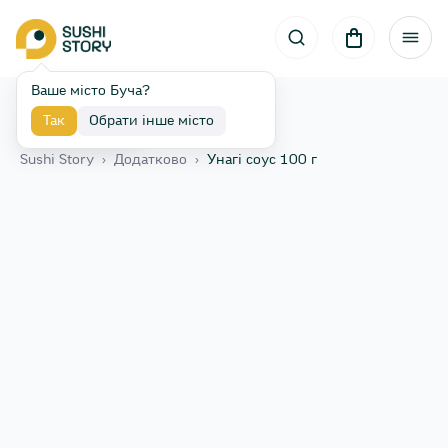
Ваше місто Буча?
Так
Обрати інше місто
Назад
Sushi Story
›
Додатково
›
Унагі соус 100 г