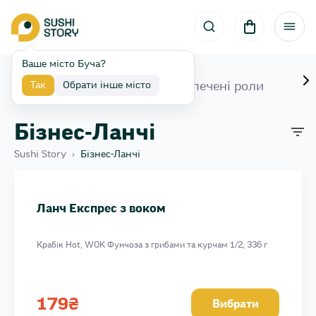
Ваше місто Буча?
Набори
Роли
Запечені роли
Wo
Так
Обрати інше місто
Бізнес-Ланчі
Sushi Story
›
Бізнес-Ланчі
Ланч Королівський з креветками там лососем
Запечений бізнес-ланч з Wok класичним
Ланч Експрес з воком
Ланч Експрес з воком
Крабік Hot, WOK Фунчоза з грибами та курчам 1/2, 336 г
179
₴
Вибрати