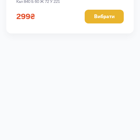
Кал 840 Б 60 Ж 72 У 221
299
₴
Вибрати