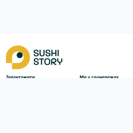
Завантажити
Ми у соцмережах
Instagram
App Store
Google Play
Facebook
Telegram
38 (093)
170-24-44
щодня з
10:00
до
21:00