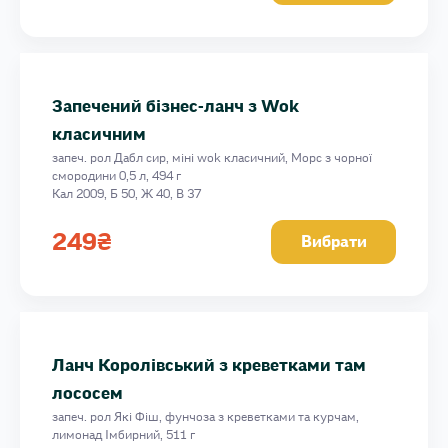
Запечений бізнес-ланч з Wok
класичним
запеч. рол Дабл сир, міні wok класичний, Морс з чорної
смородини 0,5 л, 494 г
Кал 2009, Б 50, Ж 40, В 37
249
₴
Вибрати
Ланч Королівський з креветками там
лососем
запеч. рол Які Фіш, фунчоза з креветками та курчам,
лимонад Імбирний, 511 г