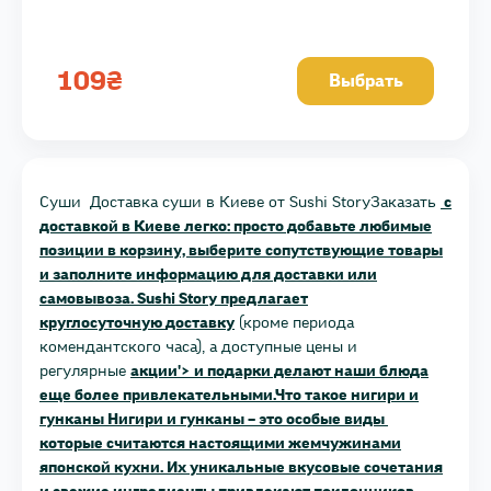
109
₴
Выбрать
Суши
Доставка суши в Киеве от Sushi Story
Заказать
с
доставкой в Киеве легко: просто добавьте любимые
позиции в корзину, выберите сопутствующие товары
и заполните информацию для доставки или
самовывоза. Sushi Story предлагает
круглосуточную
доставку
(кроме периода
комендантского часа), а доступные цены и
регулярные
акции'> и подарки делают наши блюда
еще более привлекательными.Что такое нигири и
гунканы Нигири и гунканы – это особые виды
которые считаются настоящими жемчужинами
японской кухни. Их уникальные вкусовые сочетания