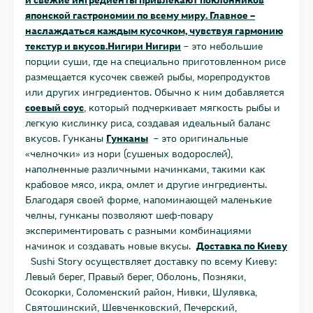
и свежие ингредиенты привлекают поклонников
японской гастрономии по всему миру. Главное –
наслаждаться каждым кусочком, чувствуя гармонию
текстур и вкусов.Нигири
Нигири
– это небольшие
порции суши, где на специально приготовленном рисе
размещается кусочек свежей рыбы, морепродуктов
или других ингредиентов. Обычно к ним добавляется
соевый соус
, который подчеркивает мягкость рыбы и
легкую кислинку риса, создавая идеальный баланс
вкусов. Гунканы
Гунканы
– это оригинальные
«челночки» из нори (сушеных водорослей),
наполненные различными начинками, такими как
крабовое мясо, икра, омлет и другие ингредиенты.
Благодаря своей форме, напоминающей маленькие
челны, гунканы позволяют шеф-повару
экспериментировать с разными комбинациями
начинок и создавать новые вкусы.
Доставка по Киеву
Sushi Story осуществляет доставку по всему Киеву:
Левый берег, Правый берег, Оболонь, Позняки,
Осокорки, Соломенский район, Нивки, Шулявка,
Святошинский, Шевченковский, Печерский,