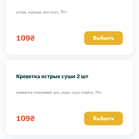
угорь, курица, яки соус, 70 г
109
₴
Выбрать
Креветка острые суши 2 шт
креветка тигроваяя, рис, нори, соус спайси, 74 г
109
₴
Выбрать