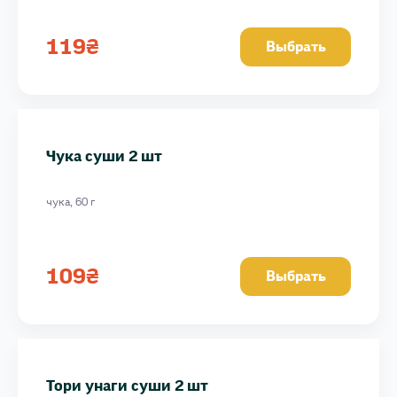
119
₴
Выбрать
Чука суши 2 шт
чука, 60 г
109
₴
Выбрать
Тори унаги суши 2 шт