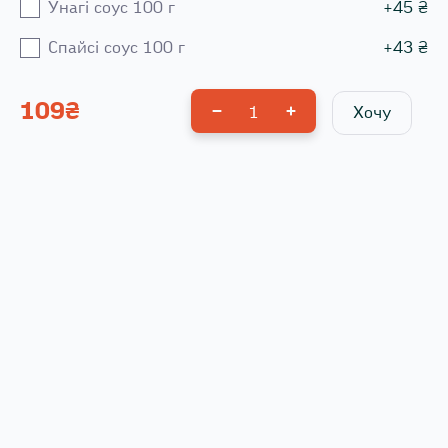
Унагі соус 100 г
+
45
₴
Спайсі соус 100 г
+
43
₴
109
₴
1
Хочу