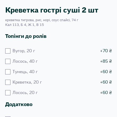
Креветка гострі суші 2 шт
креветка тигрова, рис, норі, соус спайсі, 74 г
Кал 113, Б 4, Ж 1, В 15
Топінги до ролів
Вугор, 20 г
+
70
₴
Лосось, 40 г
+
85
₴
Тунець, 40 г
+
60
₴
Креветка, 20 г
+
60
₴
Лосось, 20 г
+
60
₴
Додатково