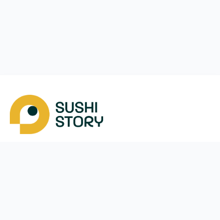
Завантажити
Ми у соцмережах
Instagram
App Store
Google Play
Facebook
Telegram
38 (050)
170-24-44