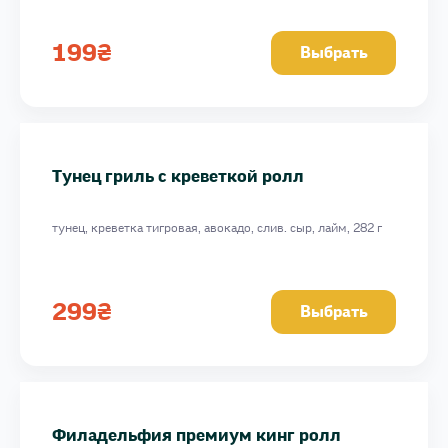
Филадельфия с тунцом ролл
Филадельфия класик ролл
199
₴
Выбрать
Онли Фиш ролл
Филадельфия в масаго с лососем терияки ролл
Филадельфия в масаго с креветками гриль ролл
Филадельфия Два дракона
Тунец гриль с креветкой ролл
Пиканто с лососем ролл
тунец, креветка тигровая, авокадо, слив. сыр, лайм, 282 г
299
₴
Выбрать
Филадельфия премиум кинг ролл