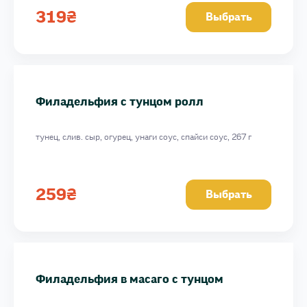
319
₴
Выбрать
Филадельфия с тунцом ролл
тунец, слив. сыр, огурец, унаги соус, спайси соус, 267 г
259
₴
Выбрать
Филадельфия в масаго с тунцом