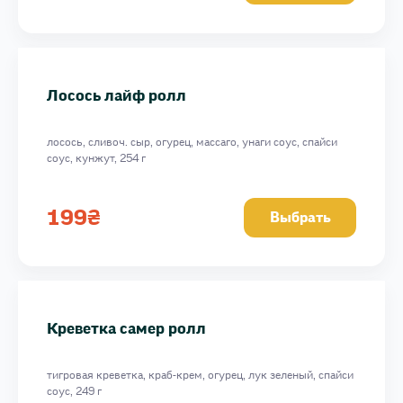
Дон Карлеоне
Филадельфия Шеф ролл
Овощной ролл
Лосось лайф ролл
Филадельфия мини ролл
Сочная креветка ролл
лосось, сливоч. сыр, огурец, массаго, унаги соус, спайси
Филадельфия в масаго с лососем ролл
соус, кунжут, 254 г
Филадельфия в угре ролл
Дуо Фиш ролл
199
₴
Выбрать
Филадельфия Максимум ролл
Калифорния в кунжуте ролл
Калифорния с лососем в кунжуте ролл
Калифорния с угрем в кунжуте
Креветка самер ролл
Филадельфия Гранд ролл
Филадельфия дабл ролл
тигровая креветка, краб-крем, огурец, лук зеленый, спайси
Филадельфия в масаго с тунцом
соус, 249 г