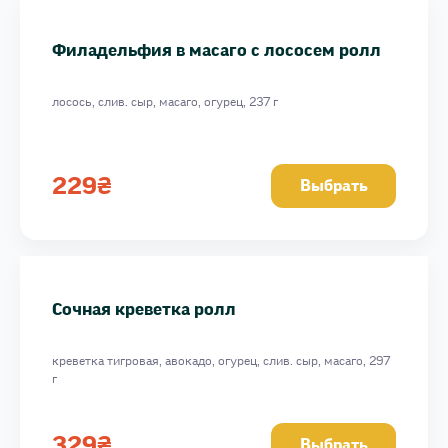
Филадельфия в масаго с лососем ролл
лосось, слив. сыр, масаго, огурец, 237 г
229
₴
Выбрать
Сочная креветка ролл
креветка тигровая, авокадо, огурец, слив. сыр, масаго, 297
г
329
₴
Выбрать