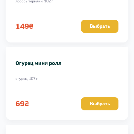
лосось терияки, 102 г
149
₴
Выбрать
Огурец мини ролл
огурец, 107 г
69
₴
Выбрать