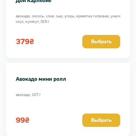
Дон Карлеоне
авокадо, лосось, слив. сыр, угорь, креветка тигровая, унаги
соус, кунжут, 319 г
379
₴
Выбрать
Авокадо мини ролл
авокадо, 107 г
99
₴
Выбрать