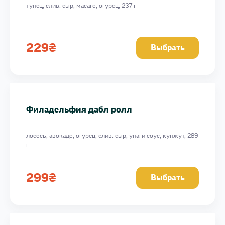
тунец, слив. сыр, масаго, огурец, 237 г
229
₴
Выбрать
Филадельфия дабл ролл
лосось, авокадо, огурец, слив. сыр, унаги соус, кунжут, 289
г
299
₴
Выбрать