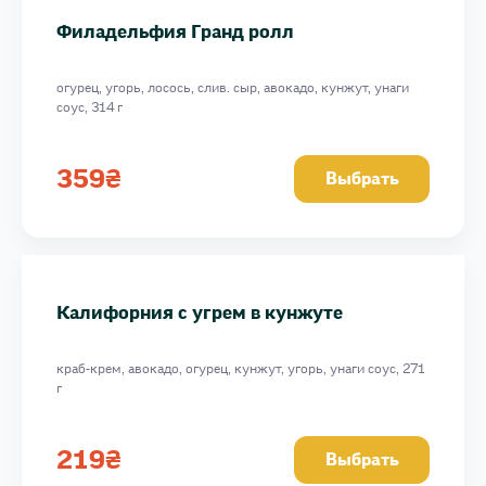
Филадельфия Гранд ролл
огурец, угорь, лосось, слив. сыр, авокадо, кунжут, унаги
соус, 314 г
359
₴
Выбрать
Калифорния с угрем в кунжуте
краб-крем, авокадо, огурец, кунжут, угорь, унаги соус, 271
г
219
₴
Выбрать