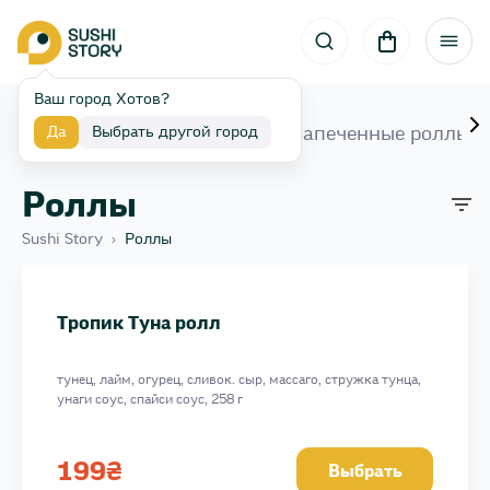
Ваш город Хотов?
Наборы
Роллы
Запеченные роллы
Да
Выбрать другой город
Роллы
Sushi Story
›
Роллы
Міні рол з манго
Тунец мини ролл
Тропик Туна ролл
Огурец мини ролл
Лосось терияки
тунец, лайм, огурец, сливок. сыр, массаго, стружка тунца,
Лосось мини ролл
унаги соус, спайси соус, 258 г
Крабик мини ролл
Угорь мини ролл
199
₴
Выбрать
Авокадо мини ролл