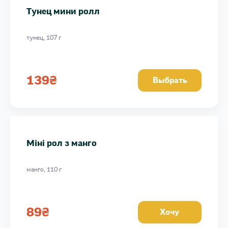
Тунец мини ролл
тунец, 107 г
139
₴
Выбрать
Міні рол з манго
манго, 110 г
89
₴
Хочу