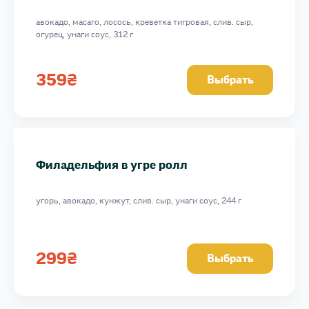
авокадо, масаго, лосось, креветка тигровая, слив. сыр,
огурец, унаги соус, 312 г
359
₴
Выбрать
Филадельфия в угре ролл
угорь, авокадо, кунжут, слив. сыр, унаги соус, 244 г
299
₴
Выбрать