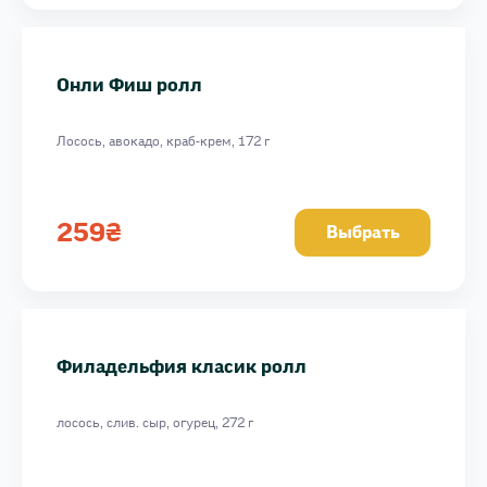
Онли Фиш ролл
Лосось, авокадо, краб-крем, 172 г
259
₴
Выбрать
Филадельфия класик ролл
лосось, слив. сыр, огурец, 272 г