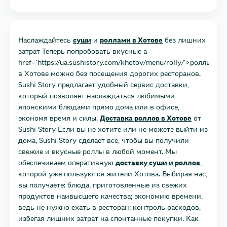
Наслаждайтесь
суши
и
роллами в Хотове
без лишних
затрат Теперь попробовать вкусные a
href='https://ua.sushistory.com/khotov/menu/rolly/'>роллы
в Хотове можно без посещения дорогих ресторанов.
Sushi Story предлагает удобный сервис доставки,
который позволяет наслаждаться любимыми
японскими блюдами прямо дома или в офисе,
экономя время и силы.
Доставка роллов в Хотове
от
Sushi Story Если вы не хотите или не можете выйти из
дома, Sushi Story сделает всё, чтобы вы получили
свежие и вкусные роллы в любой момент. Мы
обеспечиваем оперативную
доставку суши и роллов
,
которой уже пользуются жители Хотова. Выбирая нас,
вы получаете: блюда, приготовленные из свежих
продуктов наивысшего качества; экономию времени,
ведь не нужно ехать в ресторан; контроль расходов,
избегая лишних затрат на спонтанные покупки. Как