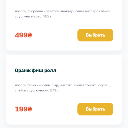
лосось, тигровая креветка, авокадо, салат айсберг, спайси
соус, унаги соус, 302 г
499
₴
Выбрать
Оранж фиш ролл
лосось терияки, слив. сыр, массаго, омлет томаго, огурец,
спайси соус, кунжут, 273 г
199
₴
Выбрать