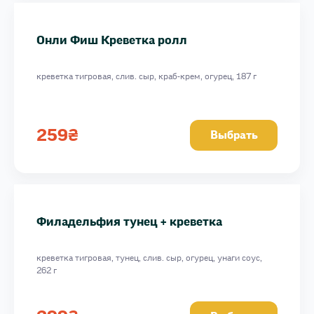
Онли Фиш Креветка ролл
креветка тигровая, слив. сыр, краб-крем, огурец, 187 г
259
₴
Выбрать
Филадельфия тунец + креветка
креветка тигровая, тунец, слив. сыр, огурец, унаги соус,
262 г