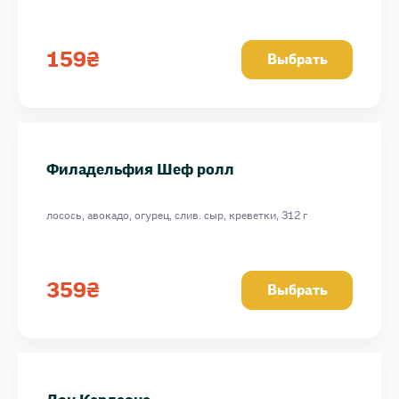
159
₴
Выбрать
Филадельфия Шеф ролл
лосось, авокадо, огурец, слив. сыр, креветки, 312 г
359
₴
Выбрать