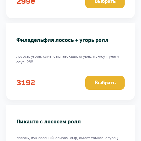
299
₴
Выбрать
Филадельфия лосось + угорь ролл
лосось, угорь, слив. сыр, авокадо, огурец, кунжут, унаги
соус, 268
319
₴
Выбрать
Пиканто с лососем ролл
лосось, лук зеленый, сливоч. сыр, омлет томаго, огурец,