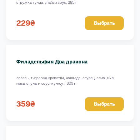
стружка тунца, спайси соус, 285 г
229
₴
Выбрать
Филадельфия Два дракона
лосось, тигровая креветка, авокадо, огурец, слив. сыр,
масаго, унаги соус, кунжут, 309 г
359
₴
Выбрать