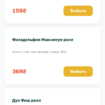
159
₴
Выбрать
Филадельфия Максимум ролл
лосось, слив. сыр, авокадо, огурец, 322 г
369
₴
Выбрать
Дуо Фиш ролл