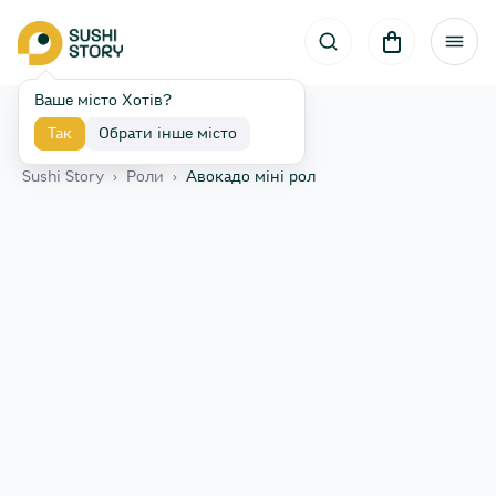
Ваше місто Хотів?
Так
Обрати інше місто
Назад
Sushi Story
›
Роли
›
Авокадо міні рол