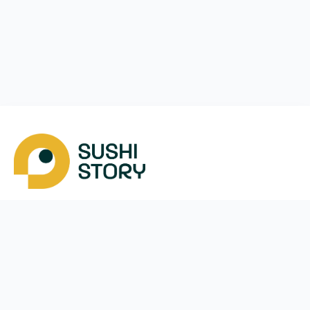
Завантажити
Ми у соцмережах
Instagram
App Store
Google Play
Facebook
Telegram
38 (093)
170-24-44