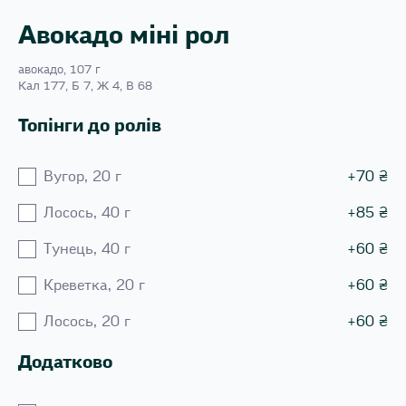
Авокадо міні рол
авокадо, 107 г
Кал 177, Б 7, Ж 4, В 68
Топінги до ролів
Вугор, 20 г
+
70
₴
Лосось, 40 г
+
85
₴
Тунець, 40 г
+
60
₴
Креветка, 20 г
+
60
₴
Лосось, 20 г
+
60
₴
Додатково