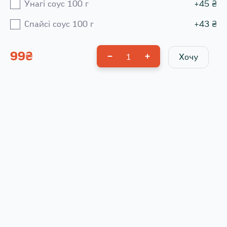
Унагі соус 100 г
+
45
₴
Спайсі соус 100 г
+
43
₴
99
₴
1
Хочу