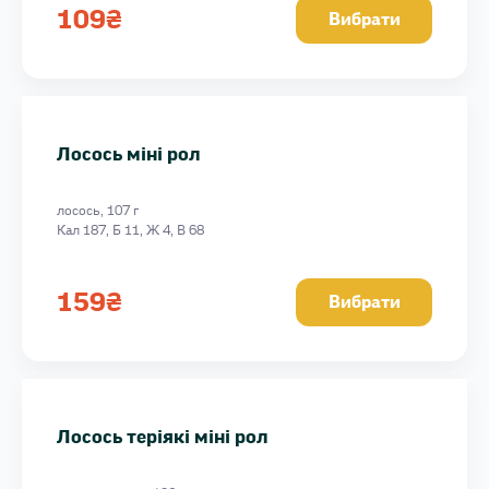
109
₴
Вибрати
Лосось міні рол
лосось, 107 г
Кал 187, Б 11, Ж 4, В 68
159
₴
Вибрати
Лосось теріякі міні рол