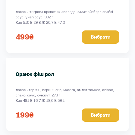
лосось, тигрова креветка, авокадо, салат айсберг, спайсі
соус, унагі соус, 302 г
Кал 510 Б 29,8 Ж 20,7 В 47,2
499
₴
Вибрати
Оранж фіш рол
лосось теріякі, вершк. сир, масаго, омлет томаго, огірок,
спайсі соус, кунжут, 273 г
Кал 491 Б 16,7 Ж 19,6 В 59,1
199
₴
Вибрати