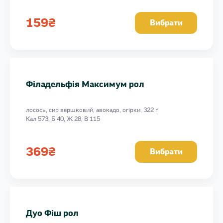
159
₴
Вибрати
Філадельфія Максимум рол
лосось, сир вершковий, авокадо, огірки, 322 г
Кал 573, Б 40, Ж 28, В 115
369
₴
Вибрати
Дуо Фіш рол