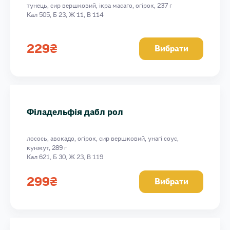
тунець, сир вершковий, ікра масаго, огірок, 237 г
Кал 505, Б 23, Ж 11, В 114
229
₴
Вибрати
Філадельфія дабл рол
лосось, авокадо, огірок, сир вершковий, унагі соус,
кунжут, 289 г
Кал 621, Б 30, Ж 23, В 119
299
₴
Вибрати