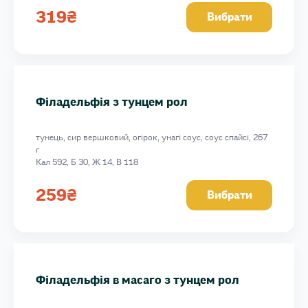
319
₴
Вибрати
Філадельфія з тунцем рол
тунець, сир вершковий, огірок, унагі соус, соус спайсі, 267
г
Кал 592, Б 30, Ж 14, В 118
259
₴
Вибрати
Філадельфія в масаго з тунцем рол