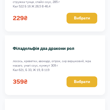
стружка тунця, спайсі соус, 285 г
Кал 522 Б 16 Ж 28,5 В 46,4
229
₴
Вибрати
Філадельфія два дракони рол
лосось, креветки, авокадо, огірок, сир вершковий, ікра
масаго, унагі соус, кунжут 309 г
Кал 621, Б 33, Ж 19, В 119
359
₴
Вибрати