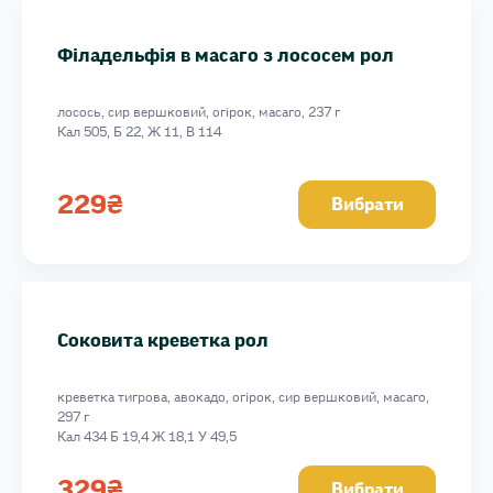
Філадельфія в масаго з лососем рол
лосось, сир вершковий, огірок, масаго, 237 г
Кал 505, Б 22, Ж 11, В 114
229
₴
Вибрати
Соковита креветка рол
креветка тигрова, авокадо, огірок, сир вершковий, масаго,
297 г
Кал 434 Б 19,4 Ж 18,1 У 49,5
329
₴
Вибрати