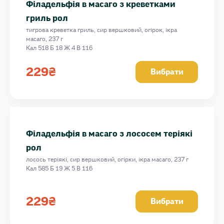
Філадельфія в масаго з креветками
гриль рол
тигрова креветка гриль, сир вершковий, огірок, ікра
масаго, 237 г
Кал 518 Б 18 Ж 4 В 116
229
₴
Вибрати
Філадельфія в масаго з лососем теріякі
рол
лосось теріякі, сир вершковий, огірки, ікра масаго, 237 г
Кал 585 Б 19 Ж 5 В 116
229
₴
Вибрати