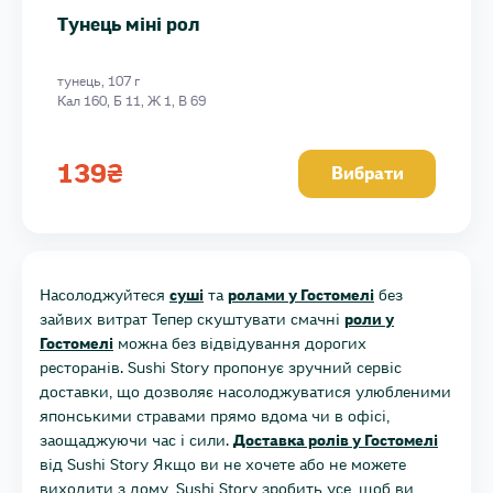
Тунець міні рол
тунець, 107 г
Кал 160, Б 11, Ж 1, В 69
139
₴
Вибрати
Насолоджуйтеся
суші
та
ролами у Гостомелі
без
зайвих витрат Тепер скуштувати смачні
роли у
Гостомелі
можна без відвідування дорогих
ресторанів. Sushi Story пропонує зручний сервіс
доставки, що дозволяє насолоджуватися улюбленими
японськими стравами прямо вдома чи в офісі,
заощаджуючи час і сили.
Доставка ролів у Гостомелі
від Sushi Story Якщо ви не хочете або не можете
виходити з дому, Sushi Story зробить усе, щоб ви