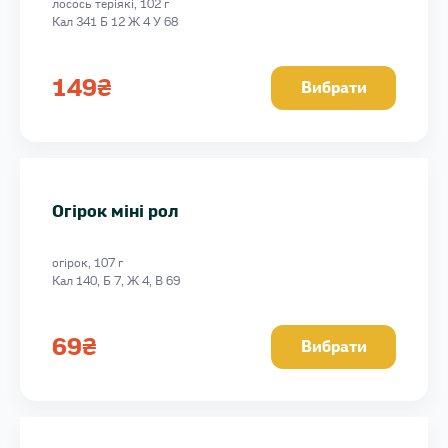
лосось теріякі, 102 г
Кал 341 Б 12 Ж 4 У 68
149
₴
Вибрати
Огірок міні рол
огірок, 107 г
Кал 140, Б 7, Ж 4, В 69
69
₴
Вибрати