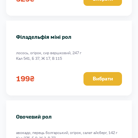
Філадельфія міні рол
лосось, огірок, сир вершковий, 247 г
Кал 541, Б 37, Ж 17, В 115
199
₴
Вибрати
Овочевий рол
авокадо, перець болгарський, огірок, салат айсберг, 142 г