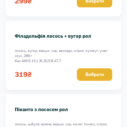
299
₴
Вибрати
Філадельфія лосось + вугор рол
лосось, вугор, вершк. сир, авокадо, огірок, кунжут, унагі
соус, 268 г
Кал 449 Б 15,1 Ж 20,9 В 47,7
319
₴
Вибрати
Піканто з лососем рол
лосось, цибуля зелена, вершк. сир, омлет томаго, огірок,