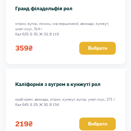
Гранд філадельфія рол
огірки, вугор, лосось, сир вершковий, авокадо, кунжут,
унагі соус, 314 г
Кал 625, Б 35, Ж 33, В 119
359
₴
Вибрати
Каліфорнія з вугрем в кунжуті рол
краб-крем, авокадо, огірок, кунжут, вугор, унагі соус, 271 г
Кал 645, Б 29, Ж 30, В 154
219
₴
Вибрати