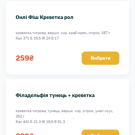
Онлі Фіш Креветка рол
креветка тигрова, вершк. сир, краб-крем, огірок, 187 г
Кал 371 Б 16,6 Ж 24 В 17
259
₴
Вибрати
Філадельфія тунець + креветка
креветка тигрова, тунець, вершк. сир, огірок, унагі соус,
262 г
Кал 441 Б 21,3 Ж 18,6 В 61,3