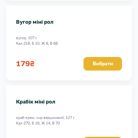
Вугор міні рол
вугор, 107 г
Кал 218, Б 10, Ж 8, В 68
179
₴
Вибрати
Крабік міні рол
краб-крем, сир вершковий, 127 г
Кал 270, Б 16, Ж 14, В 70