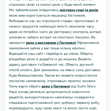
отримали свіжі та смачні роли у будь-який момент.
Ми забезпечуємо оперативну
доставку суші та ролів
,
якою вже користуються мешканці Гостомеля.
Вибираючи нас, ви отримуєте: страви, приготовані зі
свіжих продуктів найвищої якості; економію часу,
адже не потрібно їхати до ресторану; контроль витрат,
уникаючи зайвих витрат на спонтанні покупки. Як
замовити
роли з доставкою у Гостомелі
Оформлення
замовлення займе у вас лише кілька хвилин:
Відвідайте наш сайт і перейдіть до меню. Оберіть
вподобані роли й додайте їх до кошика. Вкажіть
адресу доставки та бажаний час. Оберіть зручний
спосіб оплати. Для замовлень на певну суму доставка
буде безкоштовною. Також ви можете скористатися
послугою самовивозу, отримавши приємні знижки.
Чому варто обрати
роли у Гостомелі
від Sushi Story
Наші кухарі ретельно дотримуються класичних
рецептів, використовуючи найсвіжіші інгредієнти:
спеціально підготовлений рис; добірну червону рибу,
морепродукти, ікру; свіжі овочі та якісні листи норі.