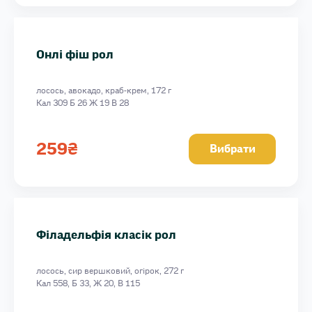
Онлі фіш рол
лосось, авокадо, краб-крем, 172 г
Кал 309 Б 26 Ж 19 В 28
259
₴
Вибрати
Філадельфія класік рол
лосось, сир вершковий, огірок, 272 г
Кал 558, Б 33, Ж 20, В 115