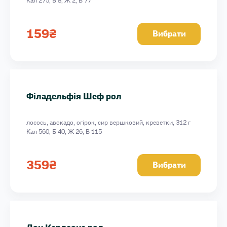
Кал 275, Б 8, Ж 2, В 77
159
₴
Вибрати
Філадельфія Шеф рол
лосось, авокадо, огірок, сир вершковий, креветки, 312 г
Кал 560, Б 40, Ж 26, В 115
359
₴
Вибрати