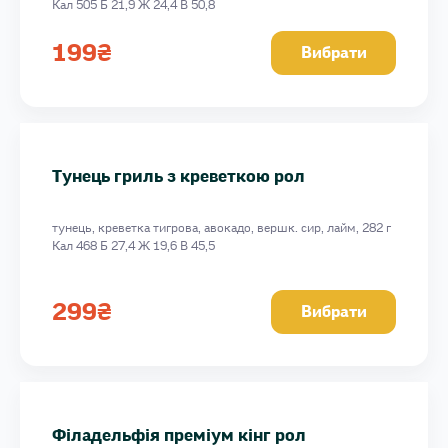
Кал 505 Б 21,9 Ж 24,4 В 50,8
Філадельфія класік рол
Онлі фіш рол
199
₴
Вибрати
Філадельфія в масаго з лососем теріякі рол
Філадельфія в масаго з креветками гриль рол
Філадельфія два дракони рол
Піканто з лососем рол
Тунець гриль з креветкою рол
Філадельфія лосось + вугор рол
тунець, креветка тигрова, авокадо, вершк. сир, лайм, 282 г
Кал 468 Б 27,4 Ж 19,6 В 45,5
299
₴
Вибрати
Філадельфія преміум кінг рол