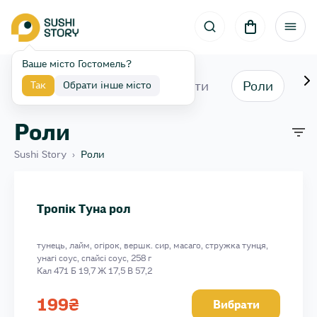
Ваше місто Гостомель?
Набори
Супи та Салати
Роли
З
Так
Обрати інше місто
Роли
Sushi Story
›
Роли
Тунець міні рол
Огірок міні рол
Тропік Туна рол
Лосось теріякі міні рол
Лосось міні рол
тунець, лайм, огірок, вершк. сир, масаго, стружка тунця,
Крабік міні рол
унагі соус, спайсі соус, 258 г
Вугор міні рол
Кал 471 Б 19,7 Ж 17,5 В 57,2
Авокадо міні рол
199
₴
Вибрати
Дон Карлеоне рол