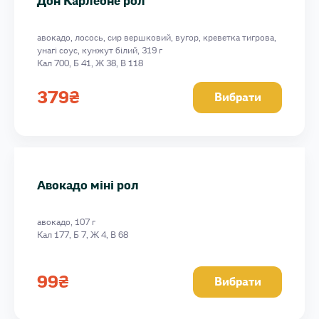
Дон Карлеоне рол
авокадо, лосось, сир вершковий, вугор, креветка тигрова,
унагі соус, кунжут білий, 319 г
Кал 700, Б 41, Ж 38, В 118
379
₴
Вибрати
Авокадо міні рол
авокадо, 107 г
Кал 177, Б 7, Ж 4, В 68
99
₴
Вибрати