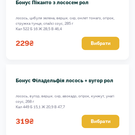
Бонус Піканто з лососем рол
лосось, цибуля зелена, вершк. сир, омлет томаго, огірок,
стружка тунця, спайсі соус, 285 г
Кал 522 Б 16 Ж 28,5 В 46,4
229
₴
Вибрати
Бонус Філадельфія лосось + вугор рол
лосось, вугор, вершк. сир, авокадо, огірок, кунжут, унагі
соус, 268 г
Кал 449 Б 15,1 Ж 20,9 В 47,7
319
₴
Вибрати