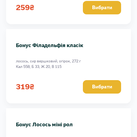
259
₴
Вибрати
Бонус Філадельфія класік
лосось, сир вершковий, огірок, 272 г
Кал 558, Б 33, Ж 20, В 115
319
₴
Вибрати
Бонус Лосось міні рол