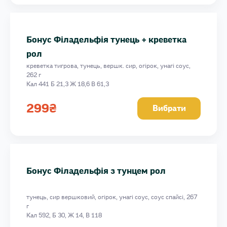
Бонус Філадельфія тунець + креветка
рол
креветка тигрова, тунець, вершк. сир, огірок, унагі соус,
262 г
Кал 441 Б 21,3 Ж 18,6 В 61,3
299
₴
Вибрати
Бонус Філадельфія з тунцем рол
тунець, сир вершковий, огірок, унагі соус, соус спайсі, 267
г
Кал 592, Б 30, Ж 14, В 118