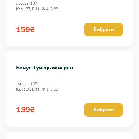
лосось, 107 г
Кал 187, Б 11, Ж 4, В 68
159
₴
Вибрати
Бонус Тунець міні рол
тунець, 107 г
Кал 160, Б 11, Ж 1, В 69
139
₴
Вибрати