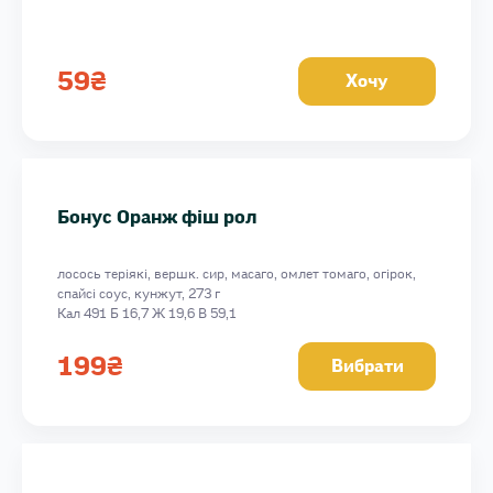
59
₴
Хочу
Бонус Оранж фіш рол
лосось теріякі, вершк. сир, масаго, омлет томаго, огірок,
спайсі соус, кунжут, 273 г
Кал 491 Б 16,7 Ж 19,6 В 59,1
199
₴
Вибрати