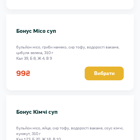
Бонус Місо суп
бульйон місо, гриби намеко, сир тофу, водорості вакаме,
цибуля зелена, 310 г
Кал 39, Б 8, Ж 4, В 9
99
₴
Вибрати
Бонус Кімчі суп
бульйон місо, яйце, сир тофу, водорості вакаме, соус кімчі,
кунжут, 310 г
Кал 123, Б 20, Ж 16, В 10