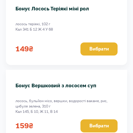
Бонус Лосось Теріякі міні рол
лосось теріякі, 102 г
Кал 341 Б 12 Ж 4 У 68
149
₴
Вибрати
Бонус Вершковий з лососем суп
лосось, бульйон місо, вершки, водорості вакаме, рис,
цибуля зелена, 310 г
Кал 145, Б 10, Ж 11, В 14
159
₴
Вибрати