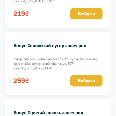
Кал 554, Б 42, Ж 186, В 187
219
₴
Вибрати
Бонус Соковитий вугор запеч рол
вугор, сир вершковий, омлет томаго, курча, ікра масаго,
соус спайсі, соус сирний, унагі соус, 307 г
Кал 823, Б 35, Ж 27, В 128
259
₴
Вибрати
Бонус Гарячий лосось запеч рол