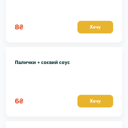
8
₴
Хочу
Палички + соєвий соус
6
₴
Хочу