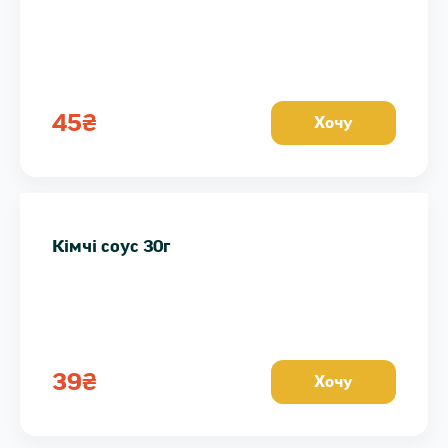
45
₴
Хочу
Кімчі соус 30г
39
₴
Хочу