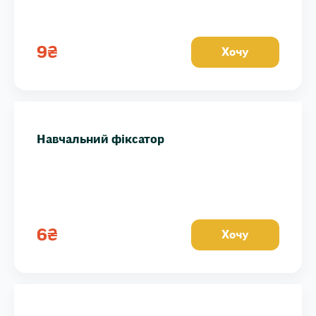
9
₴
Хочу
Навчальний фіксатор
6
₴
Хочу