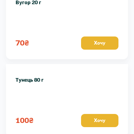
Вугор 20 г
70
₴
Хочу
Тунець 80 г
100
₴
Хочу