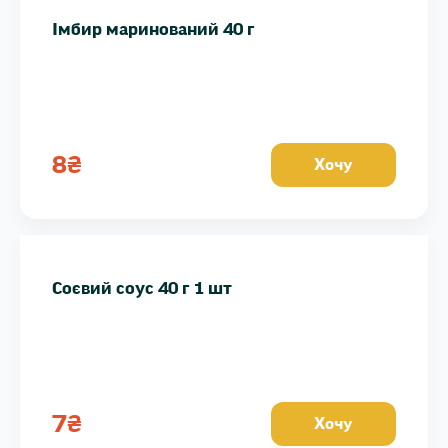
Імбир маринований 40 г
8
₴
Хочу
Соєвий соус 40 г 1 шт
7
₴
Хочу