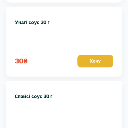
Унагі соус 30 г
30
₴
Хочу
Спайсі соус 30 г