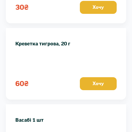
30
₴
Хочу
Креветка тигрова, 20 г
60
₴
Хочу
Васабі 1 шт