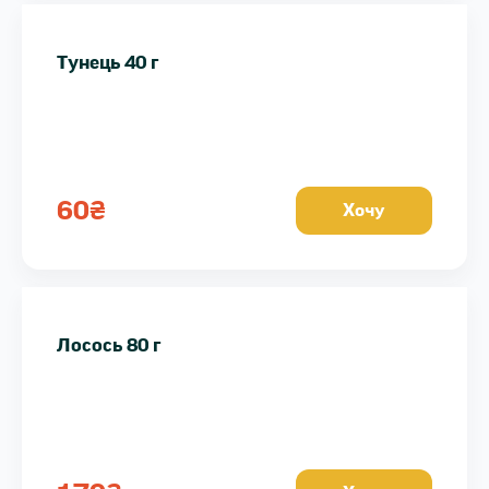
Тунець 40 г
60
₴
Хочу
Лосось 80 г