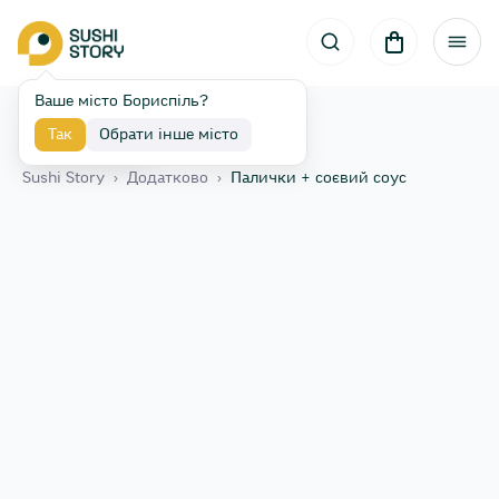
Ваше місто Бориспіль?
Так
Обрати інше місто
Назад
Sushi Story
›
Додатково
›
Палички + соєвий соус