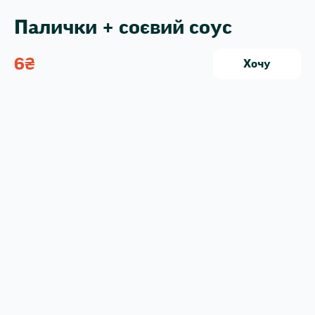
Палички + соєвий соус
6
₴
Хочу