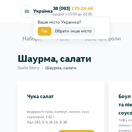
38 (093)
170-24-44
Українка
щодня з
10:00
до
22:00
Ваше місто Українка?
Так
Обрати інше місто
Набори
Роли
Запечені роли
Шаурма, салати
Sushi Story
›
Шаурма, салати
Боул з тунцем, авокадо та пікантним теріякі 
Боул з лососем, авокадо та пікантним теріякі
Боул з креветкою, авокадо та пікантним терія
Чука салат
Боул 
Чука салат
та пі
водорості чука, кунжут, лимон, соус
соус
горіховий, 132 г
тофу си
Кал 243, Б 9, Ж 16, В 38
лимон, 
кунжут, 