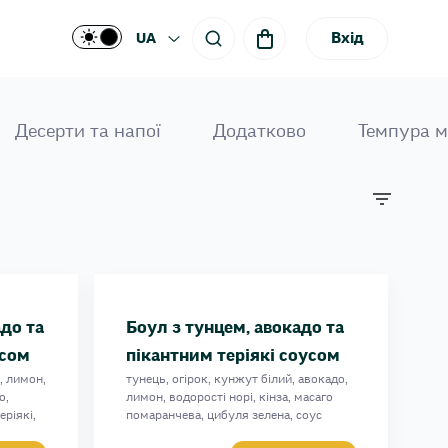
Вхід
UA
Десерти та напої
Додатково
Темпура 
адо та
Боул з тунцем, авокадо та
усом
пікантним теріякі соусом
, лимон,
тунець, огірок, кунжут білий, авокадо,
о,
лимон, водорості норі, кінза, масаго
еріякі,
помаранчева, цибуля зелена, соус
пікантний теріякі, рис, 270 г