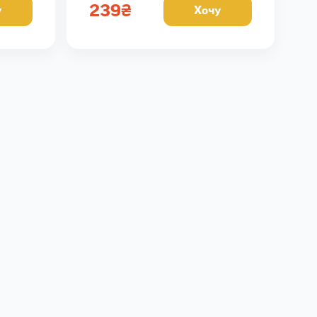
Кал 288, Б 57, Ж 15, В 41
239
₴
у
Хочу