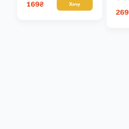
169
₴
Хочу
г
Кал 372,
269