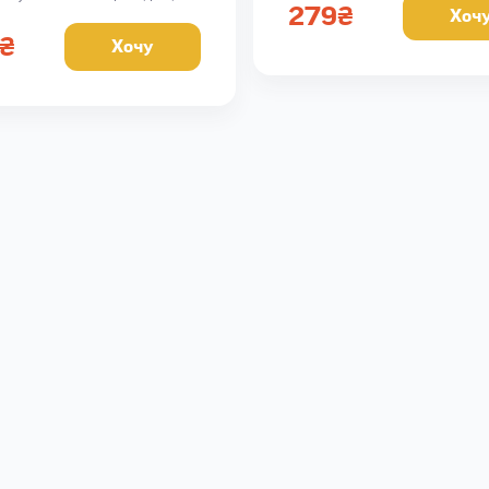
Кал 351, Б 48, Ж 11, В 40
279
₴
Хоч
 Б 50, Ж 9, В 46
₴
Хочу