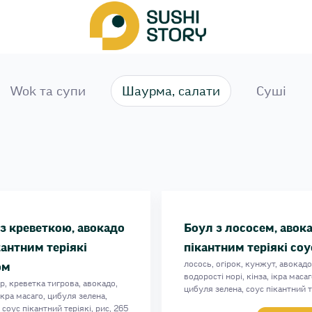
Wok та супи
Шаурма, салати
Сушi
соусом
 соусом
кі соусом
з креветкою, авокадо
Боул з лососем, авок
кантним теріякі
пікантним теріякі со
лосось, огірок, кунжут, авокадо
ом
водорості норі, кінза, ікра масаг
р, креветка тигрова, авокадо,
цибуля зелена, соус пікантний т
ікра масаго, цибуля зелена,
рис, 270 г
соус пікантний теріякі, рис, 265