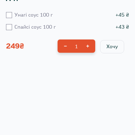
Унагі соус 100 г
+
45
₴
Спайсі соус 100 г
+
43
₴
249
₴
1
Хочу