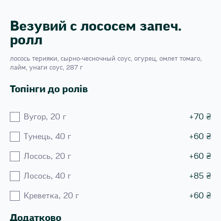
Везувий с лососем запеч.
ролл
лосось терияки, сырно-чесночный соус, огурец, омлет томаго,
лайм, унаги соус, 287 г
Топінги до ролів
Вугор, 20 г
+
70
₴
Тунець, 40 г
+
60
₴
Лосось, 20 г
+
60
₴
Лосось, 40 г
+
85
₴
Креветка, 20 г
+
60
₴
Додатково