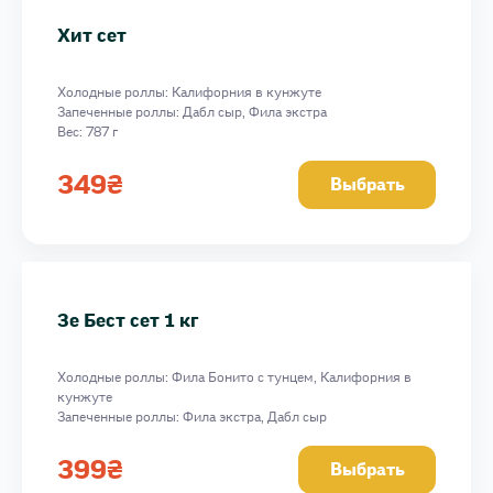
Вау сет
Хит сет
Шот сет
Космо сет
Холодные роллы: Калифорния в кунжуте
Зе Бест сет 1 кг
Запеченные роллы: Дабл сыр, Фила экстра
Хит сет
Вес: 787 г
349
₴
Выбрать
Зе Бест сет 1 кг
Холодные роллы: Фила Бонито с тунцем, Калифорния в
кунжуте
Запеченные роллы: Фила экстра, Дабл сыр
Вес: 1026 г
399
₴
Выбрать