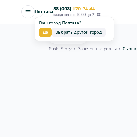
38 (093)
170-24-44
Полтава
ежедневно с
10:00
до
21:00
Ваш город Полтава?
Да
Выбрать другой город
Назад
Sushi Story
›
Запеченные роллы
›
Сырний