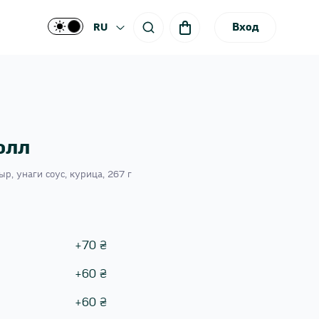
Вход
RU
олл
ыр, унаги соус, курица, 267 г
+
70
₴
+
60
₴
+
60
₴