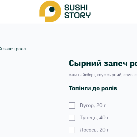
 запеч ролл
Сырний запеч р
салат айсберг, соус сырний, слив. с
Топінги до ролів
Вугор, 20 г
Тунець, 40 г
Лосось, 20 г