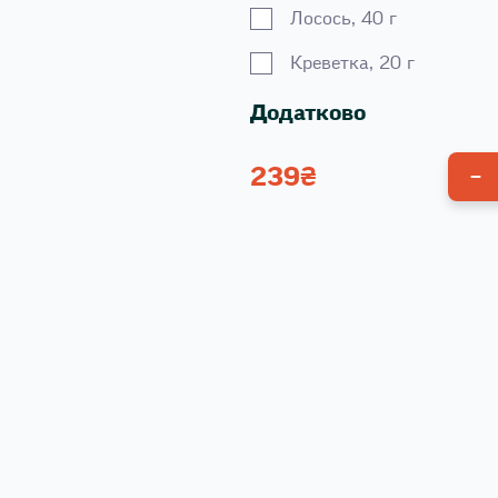
Лосось, 40 г
Креветка, 20 г
Додатково
239
₴
Унагі соус 100 г
Спайсі соус 100 г