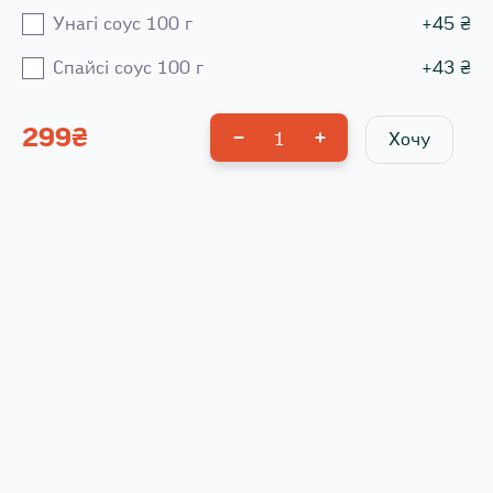
Унагі соус 100 г
+
45
₴
Спайсі соус 100 г
+
43
₴
299
₴
1
Хочу