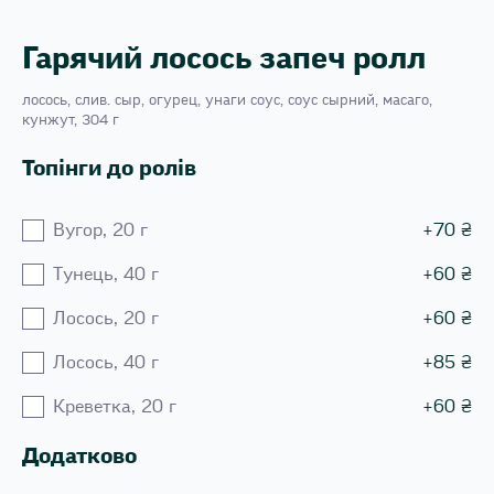
Гарячий лосось запеч ролл
лосось, слив. сыр, огурец, унаги соус, соус сырний, масаго,
кунжут, 304 г
Топінги до ролів
Вугор, 20 г
+
70
₴
Тунець, 40 г
+
60
₴
Лосось, 20 г
+
60
₴
Лосось, 40 г
+
85
₴
Креветка, 20 г
+
60
₴
Додатково