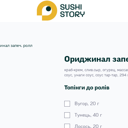
нал запеч. ролл
Ориджинал запе
краб-крем, слив.сыр, огурец, масс
соус, унаги соус, соус тар-тар, 294 
Топінги до ролів
Вугор, 20 г
Тунець, 40 г
Лосось, 20 г