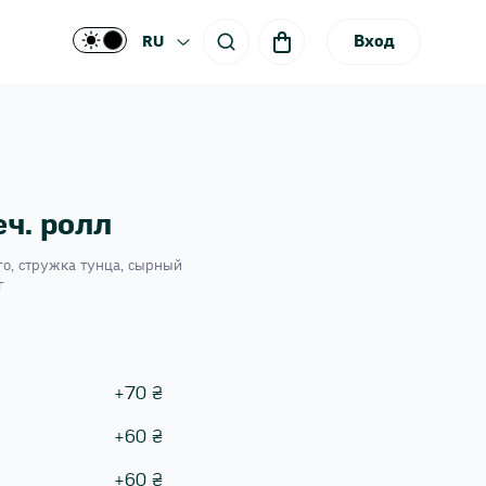
Вход
RU
ч. ролл
аго, стружка тунца, сырный
г
+
70
₴
+
60
₴
+
60
₴