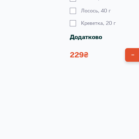
Лосось, 40 г
Креветка, 20 г
Додатково
229
₴
Унагі соус 100 г
Спайсі соус 100 г