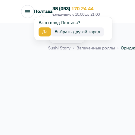
38 (093)
170-24-44
Полтава
ежедневно с
10:00
до
21:00
Ваш город Полтава?
Да
Выбрать другой город
Назад
Sushi Story
›
Запеченные роллы
›
Ориджи