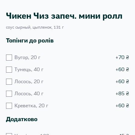
Чикен Чиз запеч. мини ролл
соус сырный, цыпленок, 131 г
Топінги до ролів
Вугор, 20 г
+
70
₴
Тунець, 40 г
+
60
₴
Лосось, 20 г
+
60
₴
Лосось, 40 г
+
85
₴
Креветка, 20 г
+
60
₴
Додатково