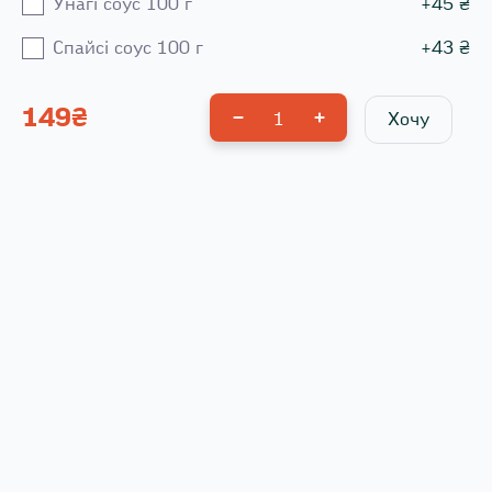
Унагі соус 100 г
+
45
₴
Спайсі соус 100 г
+
43
₴
149
₴
1
Хочу