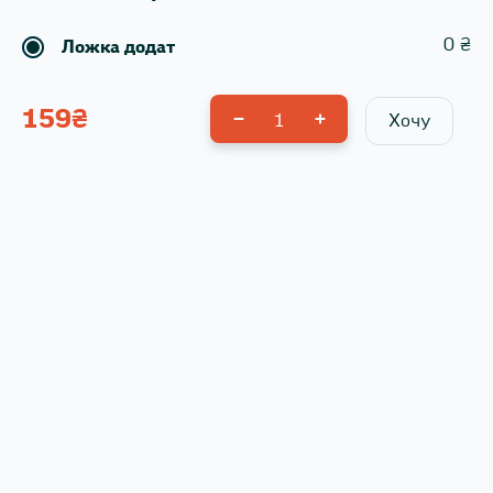
0
₴
Ложка додат
159
₴
1
Хочу