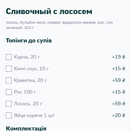
Сливочный с лососем
лосось, бульйон мисо, сливки, водоросли вакаме, рис, лук
зеленый, 310 г
Топінги до супів
Курча, 20 г
+
19
₴
Кiмчi соус, 10 г
+
15
₴
Креветка, 20 г
+
59
₴
Рис 100 г
+
15
₴
Лосось, 20 г
+
59
₴
Яйце куряче 1 шт
+
20
₴
Комплектація