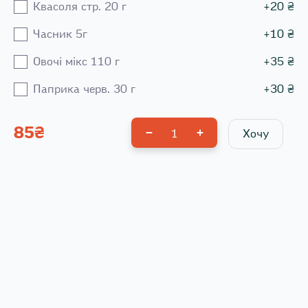
Квасоля стр. 20 г
+
20
₴
Часник 5г
+
10
₴
Овочі мікс 110 г
+
35
₴
Паприка черв. 30 г
+
30
₴
85
₴
1
Хочу