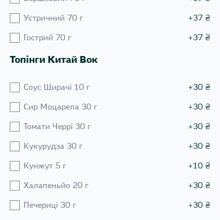
Устричний 70 г
+
37
₴
Гострий 70 г
+
37
₴
Топінги Китай Вок
Соус Ширачі 10 г
+
30
₴
Сир Моцарела 30 г
+
30
₴
Томати Черрі 30 г
+
30
₴
Кукурудза 30 г
+
30
₴
Кунжут 5 г
+
10
₴
Халапеньйо 20 г
+
30
₴
Печериці 30 г
+
30
₴