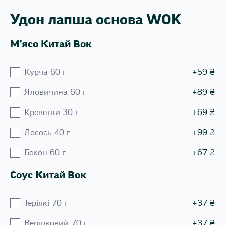
Удон лапша основа WOK
М'ясо Китай Вок
Курча 60 г
+
59
₴
Яловичина 60 г
+
89
₴
Креветки 30 г
+
69
₴
Лосось 40 г
+
99
₴
Бекон 60 г
+
67
₴
Соус Китай Вок
Теріякі 70 г
+
37
₴
Вершковий 70 г
+
37
₴