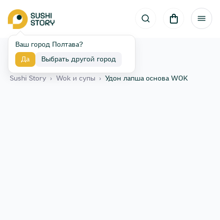
Ваш город Полтава?
Да
Выбрать другой город
Назад
Sushi Story
›
Wok и супы
›
Удон лапша основа WOK