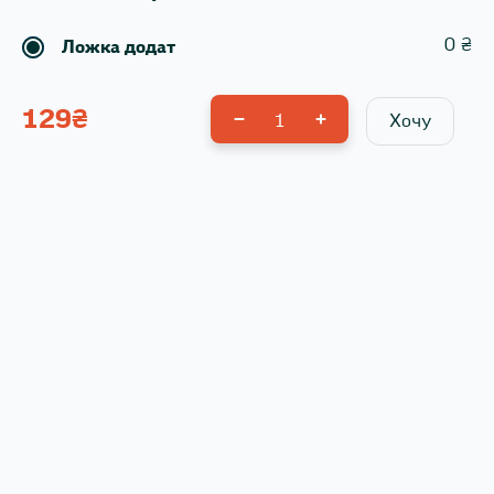
0
₴
Ложка додат
129
₴
1
Хочу