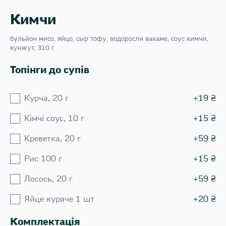
Кимчи
бульйон мисо, яйцо, сыр тофу, водоросли вакаме, соус кимчи,
кунжут, 310 г
Топінги до супів
Курча, 20 г
+
19
₴
Кiмчi соус, 10 г
+
15
₴
Креветка, 20 г
+
59
₴
Рис 100 г
+
15
₴
Лосось, 20 г
+
59
₴
Яйце куряче 1 шт
+
20
₴
Комплектація