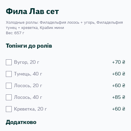
Фила Лав сет
Холодные роллы: Филадельфия лосось + угорь, Филадельфия
тунец + креветка, Крабик мини
Вес: 657 г
Топінги до ролів
Вугор, 20 г
+
70
₴
Тунець, 40 г
+
60
₴
Лосось, 20 г
+
60
₴
Лосось, 40 г
+
85
₴
Креветка, 20 г
+
60
₴
Додатково