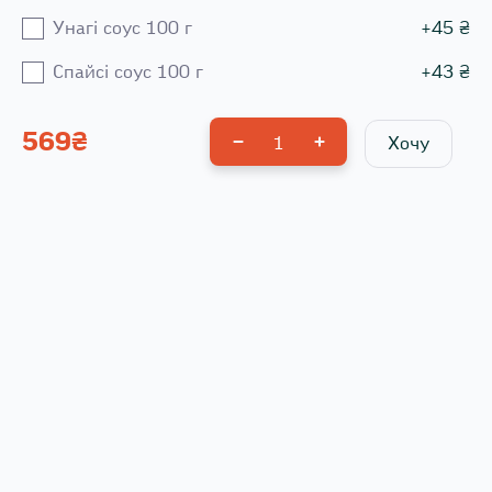
Унагі соус 100 г
+
45
₴
Спайсі соус 100 г
+
43
₴
569
₴
1
Хочу