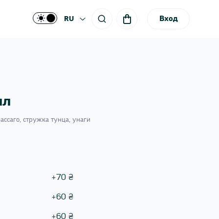
Вход
RU
лл
массаго, стружка тунца, унаги
+
70
₴
+
60
₴
+
60
₴