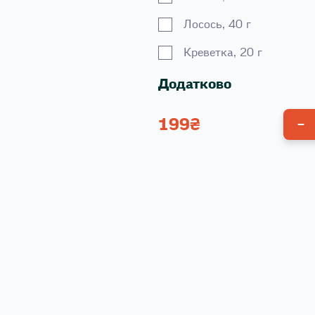
Лосось, 40 г
Креветка, 20 г
Додатково
199
₴
Унагі соус 100 г
Спайсі соус 100 г