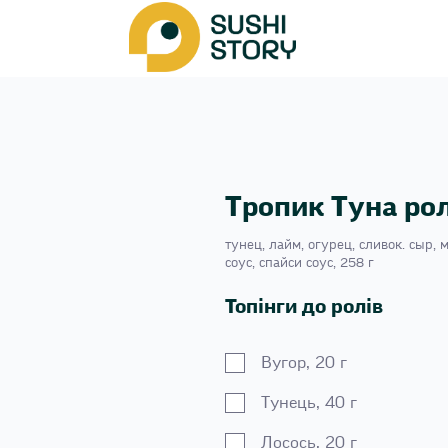
Тропик Туна ро
тунец, лайм, огурец, сливок. сыр, 
соус, спайси соус, 258 г
Топінги до ролів
Вугор, 20 г
Тунець, 40 г
Лосось, 20 г