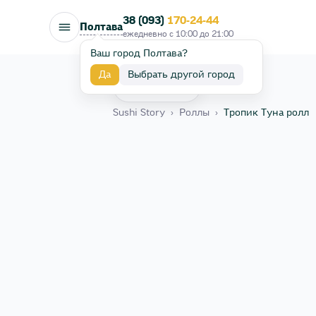
38 (093)
170-24-44
Полтава
ежедневно с
10:00
до
21:00
Ваш город Полтава?
Да
Выбрать другой город
Назад
Sushi Story
›
Роллы
›
Тропик Туна ролл