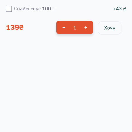
Спайсі соус 100 г
+
43
₴
139
₴
1
Хочу