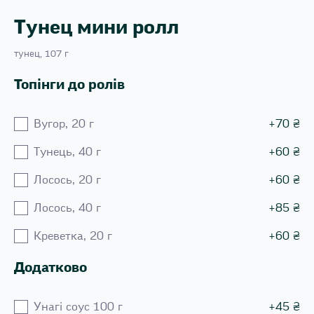
Тунец мини ролл
тунец, 107 г
Топінги до ролів
Вугор, 20 г
+
70
₴
Тунець, 40 г
+
60
₴
Лосось, 20 г
+
60
₴
Лосось, 40 г
+
85
₴
Креветка, 20 г
+
60
₴
Додатково
Унагі соус 100 г
+
45
₴