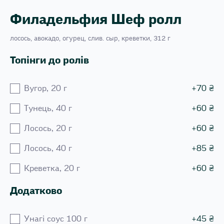
Филадельфия Шеф ролл
лосось, авокадо, огурец, слив. сыр, креветки, 312 г
Топінги до ролів
Вугор, 20 г
+
70
₴
Тунець, 40 г
+
60
₴
Лосось, 20 г
+
60
₴
Лосось, 40 г
+
85
₴
Креветка, 20 г
+
60
₴
Додатково
Унагі соус 100 г
+
45
₴