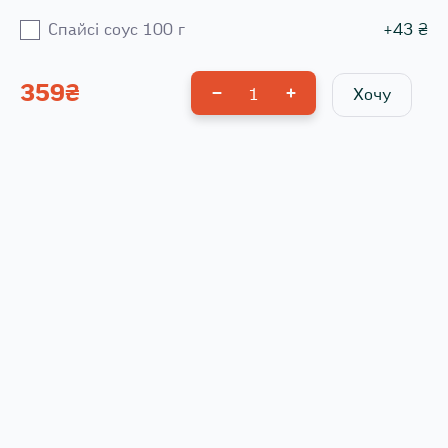
Спайсі соус 100 г
+
43
₴
359
₴
1
Хочу