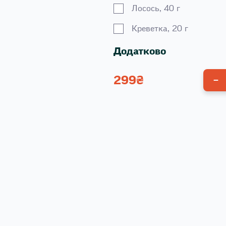
Лосось, 40 г
Креветка, 20 г
Додатково
299
₴
Унагі соус 100 г
Спайсі соус 100 г