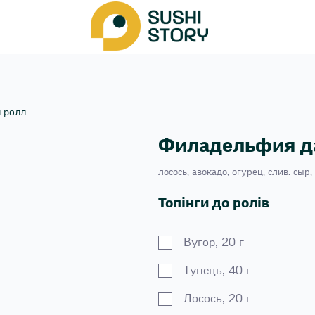
 ролл
Филадельфия д
лосось, авокадо, огурец, слив. сыр,
Топінги до ролів
Вугор, 20 г
Тунець, 40 г
Лосось, 20 г