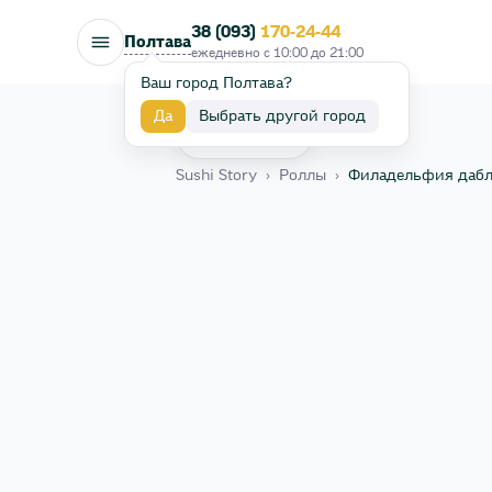
38 (093)
170-24-44
Полтава
ежедневно с
10:00
до
21:00
Ваш город Полтава?
Да
Выбрать другой город
Назад
Sushi Story
›
Роллы
›
Филадельфия дабл