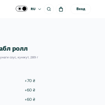
Вход
RU
абл ролл
 унаги соус, кунжут, 289 г
+
70
₴
+
60
₴
+
60
₴