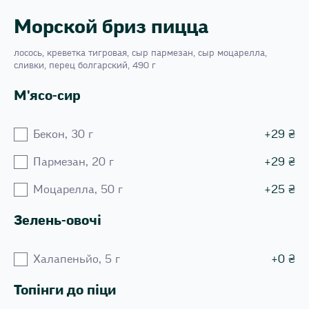
Морской бриз пицца
лосось, креветка тигровая, сыр пармезан, сыр моцарелла,
сливки, перец болгарский, 490 г
М'ясо-сир
Бекон, 30 г
+
29
₴
Пармезан, 20 г
+
29
₴
Моцарелла, 50 г
+
25
₴
Зелень-овочі
Халапеньйо, 5 г
+
0
₴
Топінги до піци