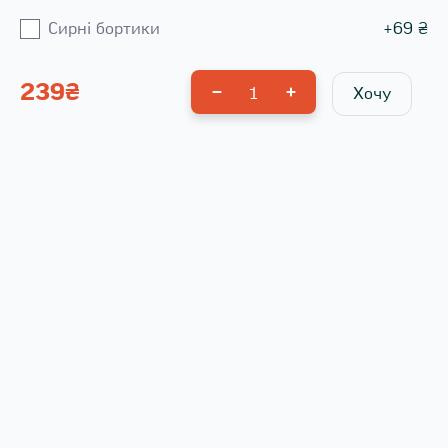
Сирні бортики
+
69
₴
239
₴
1
Хочу