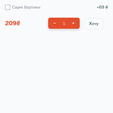
Сирні бортики
+
69
₴
209
₴
1
Хочу