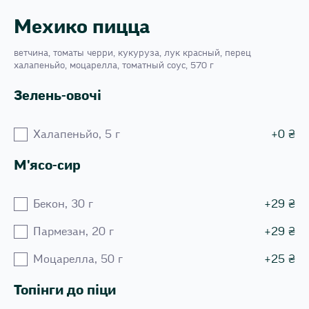
Мехико пицца
ветчина, томаты черри, кукуруза, лук красный, перец
халапеньйо, моцарелла, томатный соус, 570 г
Зелень-овочі
Халапеньйо, 5 г
+
0
₴
М'ясо-сир
Бекон, 30 г
+
29
₴
Пармезан, 20 г
+
29
₴
Моцарелла, 50 г
+
25
₴
Топінги до піци