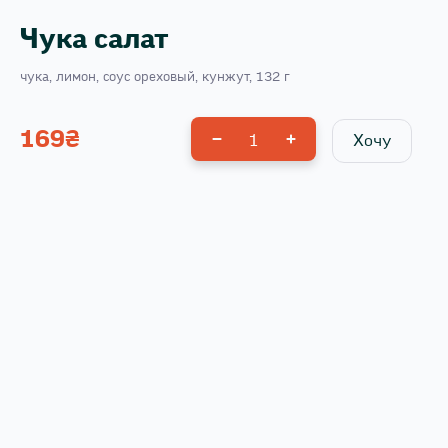
Чука салат
чука, лимон, соус ореховый, кунжут, 132 г
169
₴
1
Хочу