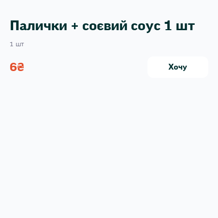
Палички + соєвий соус 1 шт
1 шт
6
₴
Хочу