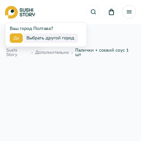
Ваш город Полтава?
Да
Выбрать другой город
Назад
Sushi
Палички + соєвий соус 1
›
Дополнительно
›
Story
шт