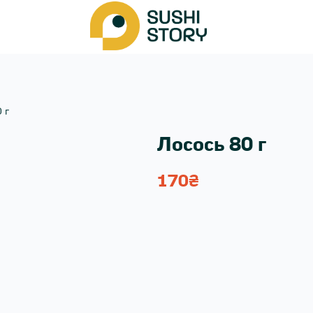
 г
Лосось 80 г
170
₴