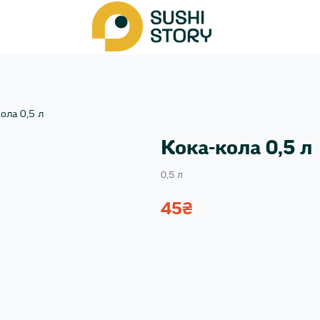
ола 0,5 л
Кока-кола 0,5 л
0,5 л
45
₴