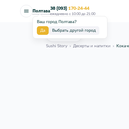
38 (093)
170-24-44
Полтава
ежедневно с
10:00
до
21:00
Ваш город Полтава?
Да
Выбрать другой город
Назад
Sushi Story
›
Десерты и напитки
›
Кока-к