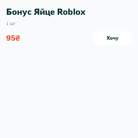
Бонус Яйце Robloх
1 шт
95
₴
Хочу