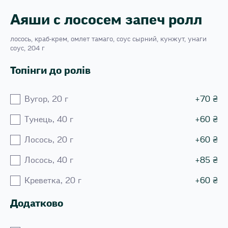
Аяши с лососем запеч ролл
лосось, краб-крем, омлет тамаго, соус сырний, кунжут, унаги
соус, 204 г
Топінги до ролів
Вугор, 20 г
+
70
₴
Тунець, 40 г
+
60
₴
Лосось, 20 г
+
60
₴
Лосось, 40 г
+
85
₴
Креветка, 20 г
+
60
₴
Додатково