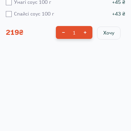
Унагі соус 100 г
+
45
₴
Спайсі соус 100 г
+
43
₴
219
₴
1
Хочу