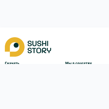
Скачать
Мы в соцсетях
Instagram
App Store
Google Play
Facebook
Telegram
38 (050)
170-24-44
ежедневно с
10:00
до
21:45