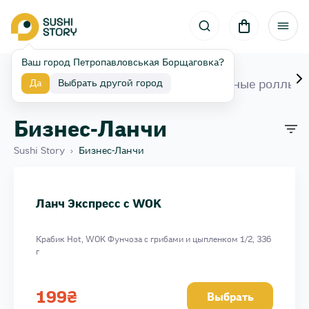
Ваш город Петропавловськая Борщаговка?
Наборы
Роллы
Запеченные роллы
Да
Выбрать другой город
Бизнес-Ланчи
Sushi Story
›
Бизнес-Ланчи
Ланч Королевский с креветками и лососем
Запечений бизнес-ланч з wok
Ланч Экспресс с WOK
Ланч Экспресс с WOK
Крабик Hot, WOK Фунчоза с грибами и цыпленком 1/2, 336
г
199
₴
Выбрать