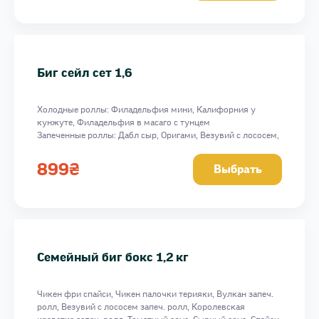
Биг сейл сет 1,6
Холодные роллы: Филадельфия мини, Калифорния у
кунжуте, Филадельфия в масаго с тунцем
Запеченные роллы: Дабл сыр, Оригами, Везувий с лососем,
унаги соус
Вес: 1590 г
899
₴
Выбрать
Семейный биг бокс 1,2 кг
Чикен фри спайси, Чикен палочки терияки, Вулкан запеч.
ролл, Везувий с лососем запеч. ролл, Королевская