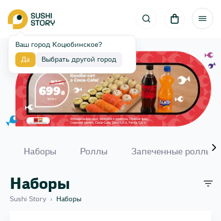
Ваш город Коцюбинское?
Да
Выбрать другой город
Наборы
Роллы
Запеченные роллы
Наборы
Sushi Story
›
Наборы
Филантроп сет