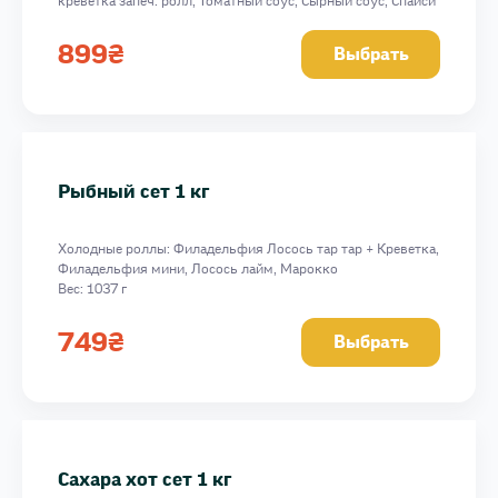
креветка запеч. ролл, Томатный соус, Сырный соус, Спайси
соус, 1251 г
899
₴
Выбрать
Рыбный сет 1 кг
Холодные роллы: Филадельфия Лосось тар тар + Креветка,
Филадельфия мини, Лосось лайм, Марокко
Вес: 1037 г
749
₴
Выбрать
Сахара хот сет 1 кг