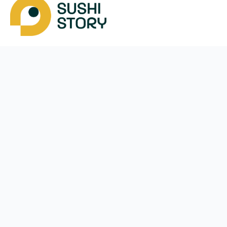
Скачать
Мы в соцсетях
Instagram
App Store
Google Play
Facebook
Telegram
38 (093)
170-24-44
ежедневно с
10:00
до
21:00
Коцюбинское
Меню
Оплата и доставка
Акции
Пользовательское соглашени
Наши магазины
Франшиза
Статьи
Новости