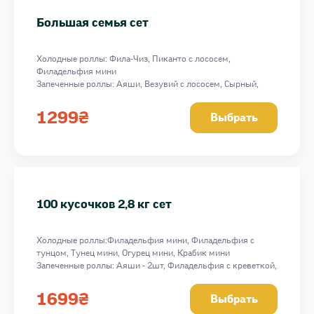
Мегаполис сет 1,8 кг
Большая семья сет
Филомания набор
Горячий сейл сет 1 кг
Холодные роллы: Фила-Чиз, Пиканто с лососем,
Фила Лав сет
Филадельфия мини
Премиум фиш сет
Запеченные роллы: Аяши, Везувий с лососем, Сырный,
Фила экстра, спайси соус 50 г, унаги соус 50 г
Сахара хот сет 1 кг
Вес:1914 г
1299
₴
Выбрать
Рыбный сет 1 кг
Семейный биг бокс 1,2 кг
Биг сейл сет 1,6
100 кусочков 2,8 кг сет
100 кусочков 2,8 кг сет
Большая семья сет
Холодные роллы:Филадельфия мини, Филадельфия с
тунцом, Тунец мини, Огурец мини, Крабик мини
Запеченные роллы: Аяши - 2шт, Филадельфия с креветкой,
Фила экстра, Чиз Лайк, Дабл сыр, Крабик Hot, Чикен Чиз,
Лососик Hot из терияки, спайси соус 50 г
1699
₴
Выбрать
Вес:2811 г