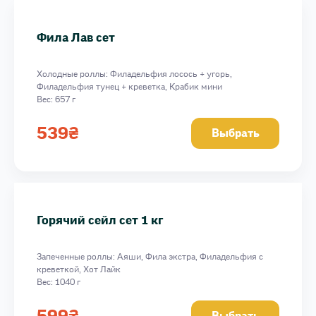
Фила Лав сет
Холодные роллы: Филадельфия лосось + угорь,
Филадельфия тунец + креветка, Крабик мини
Вес: 657 г
539
₴
Выбрать
Горячий сейл сет 1 кг
Запеченные роллы: Аяши, Фила экстра, Филадельфия с
креветкой, Хот Лайк
Вес: 1040 г
599
₴