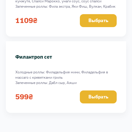
кунжуте, Спайси Марокко, унаги соус, соус спайси
Запеченные роллы: Фила экстра, Яки Фиш, Вулкан, Крабик
Hot
Вес: 1816 г
1109
₴
Выбрать
Филантроп сет
Холодные роллы: Филадельфия мини, Филадельфия в
массаго с креветками гриль
Запеченные роллы: Дабл сыр, Аяши
Вес: 947г
599
₴
Выбрать