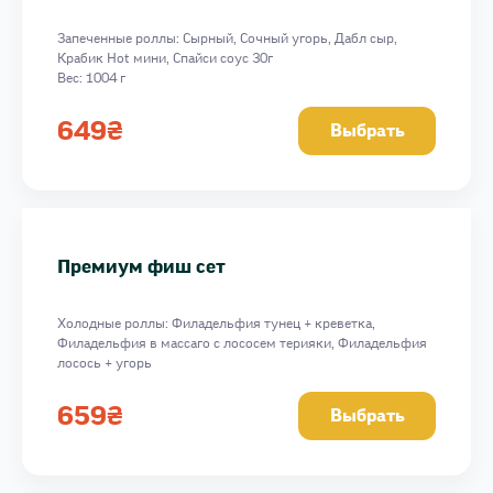
Запеченные роллы: Сырный, Сочный угорь, Дабл сыр,
Крабик Hot мини, Спайси соус 30г
Вес: 1004 г
649
₴
Выбрать
Премиум фиш сет
Холодные роллы: Филадельфия тунец + креветка,
Филадельфия в массаго с лососем терияки, Филадельфия
лосось + угорь
Спайси соус 50г
Вес: 817 г
659
₴
Выбрать