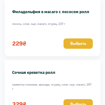
Филадельфия в масаго с лососем ролл
лосось, слив. сыр, масаго, огурец, 237 г
229
₴
Выбрать
Сочная креветка ролл
креветка тигровая, авокадо, огурец, слив. сыр, масаго, 297
г
329
₴
Выбрать