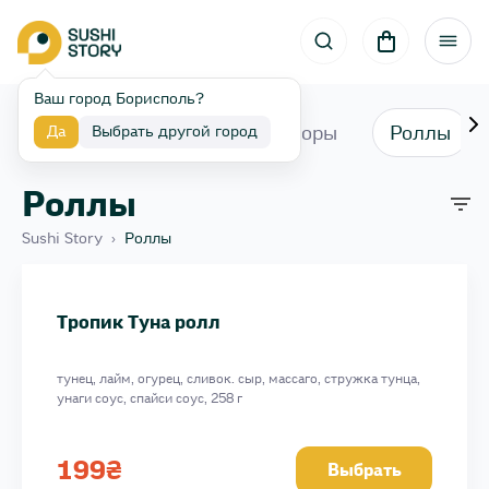
Ваш город Борисполь?
Акції та новинки
Наборы
Роллы
Да
Выбрать другой город
Роллы
Sushi Story
›
Роллы
Тунец мини ролл
Огурец мини ролл
Тропик Туна ролл
Лосось терияки
Лосось мини ролл
тунец, лайм, огурец, сливок. сыр, массаго, стружка тунца,
Крабик мини ролл
унаги соус, спайси соус, 258 г
Угорь мини ролл
Авокадо мини ролл
199
₴
Выбрать
Дон Карлеоне