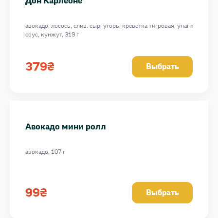
Дон Карлеоне
авокадо, лосось, слив. сыр, угорь, креветка тигровая, унаги
соус, кунжут, 319 г
379
₴
Выбрать
Авокадо мини ролл
авокадо, 107 г
99
₴
Выбрать