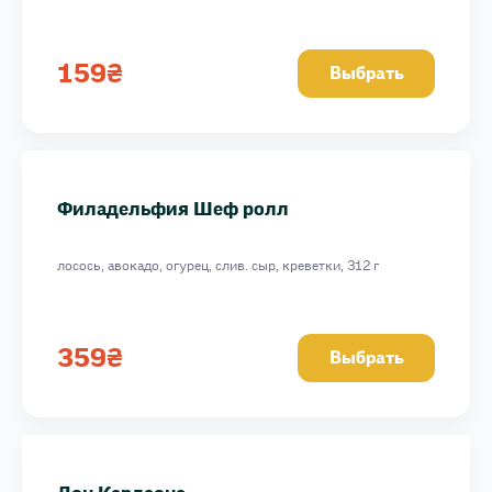
159
₴
Выбрать
Филадельфия Шеф ролл
лосось, авокадо, огурец, слив. сыр, креветки, 312 г
359
₴
Выбрать