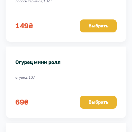
лосось терияки, 102 г
149
₴
Выбрать
Огурец мини ролл
огурец, 107 г
69
₴
Выбрать