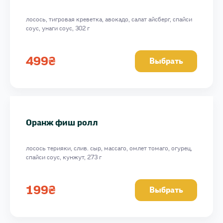
лосось, тигровая креветка, авокадо, салат айсберг, спайси
соус, унаги соус, 302 г
499
₴
Выбрать
Оранж фиш ролл
лосось терияки, слив. сыр, массаго, омлет томаго, огурец,
спайси соус, кунжут, 273 г
199
₴
Выбрать