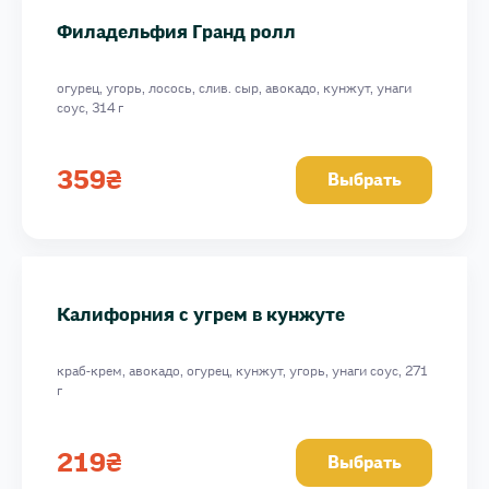
Филадельфия Гранд ролл
огурец, угорь, лосось, слив. сыр, авокадо, кунжут, унаги
соус, 314 г
359
₴
Выбрать
Калифорния с угрем в кунжуте
краб-крем, авокадо, огурец, кунжут, угорь, унаги соус, 271
г
219
₴
Выбрать