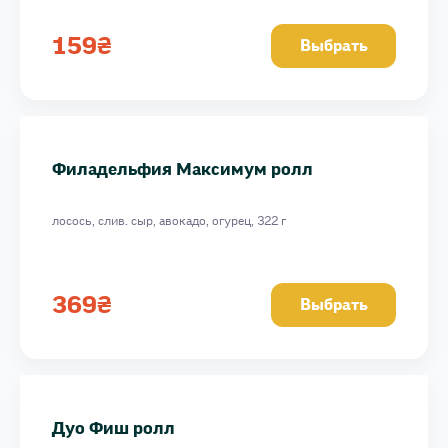
159
₴
Выбрать
Филадельфия Максимум ролл
лосось, слив. сыр, авокадо, огурец, 322 г
369
₴
Выбрать
Дуо Фиш ролл