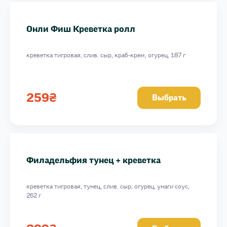
Онли Фиш Креветка ролл
креветка тигровая, слив. сыр, краб-крем, огурец, 187 г
259
₴
Выбрать
Филадельфия тунец + креветка
креветка тигровая, тунец, слив. сыр, огурец, унаги соус,
262 г