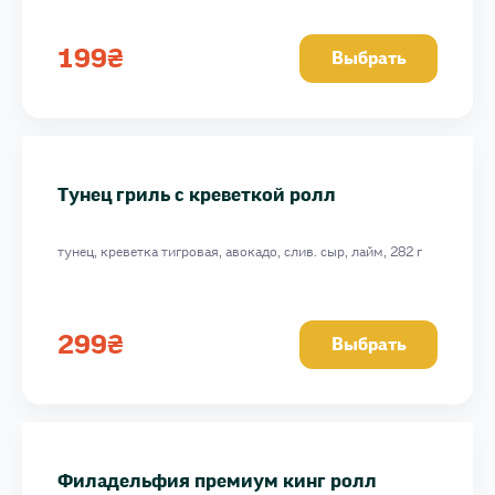
Филадельфия класик ролл
Онли Фиш ролл
199
₴
Выбрать
Филадельфия в масаго с лососем терияки ролл
Филадельфия в масаго с креветками гриль ролл
Филадельфия Два дракона
Пиканто с лососем ролл
Тунец гриль с креветкой ролл
Филадельфия лосось + угорь ролл
тунец, креветка тигровая, авокадо, слив. сыр, лайм, 282 г
299
₴
Выбрать
Филадельфия премиум кинг ролл