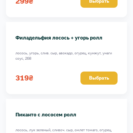
299
₴
Выбрать
Филадельфия лосось + угорь ролл
лосось, угорь, слив. сыр, авокадо, огурец, кунжут, унаги
соус, 268
319
₴
Выбрать
Пиканто с лососем ролл
лосось, лук зеленый, сливоч. сыр, омлет томаго, огурец,