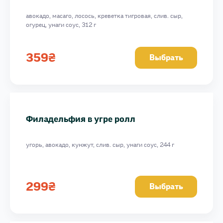
авокадо, масаго, лосось, креветка тигровая, слив. сыр,
огурец, унаги соус, 312 г
359
₴
Выбрать
Филадельфия в угре ролл
угорь, авокадо, кунжут, слив. сыр, унаги соус, 244 г
299
₴
Выбрать