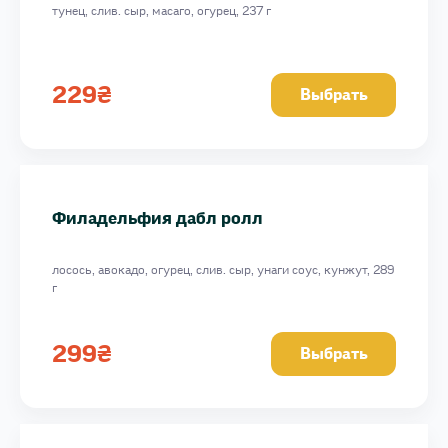
тунец, слив. сыр, масаго, огурец, 237 г
229
₴
Выбрать
Филадельфия дабл ролл
лосось, авокадо, огурец, слив. сыр, унаги соус, кунжут, 289
г
299
₴
Выбрать