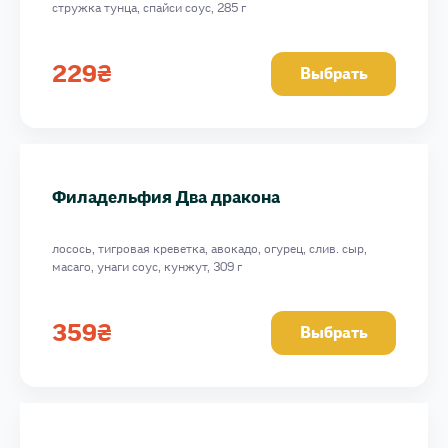
стружка тунца, спайси соус, 285 г
229
₴
Выбрать
Филадельфия Два дракона
лосось, тигровая креветка, авокадо, огурец, слив. сыр,
масаго, унаги соус, кунжут, 309 г
359
₴
Выбрать