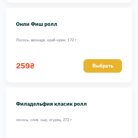
Онли Фиш ролл
Лосось, авокадо, краб-крем, 172 г
259
₴
Выбрать
Филадельфия класик ролл
лосось, слив. сыр, огурец, 272 г