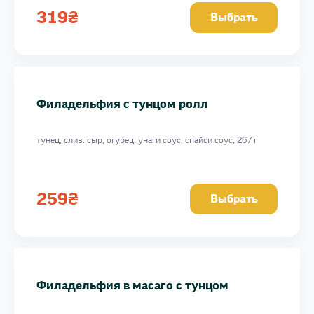
319
₴
Выбрать
Филадельфия с тунцом ролл
тунец, слив. сыр, огурец, унаги соус, спайси соус, 267 г
259
₴
Выбрать
Филадельфия в масаго с тунцом