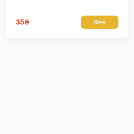
35
₴
Хочу