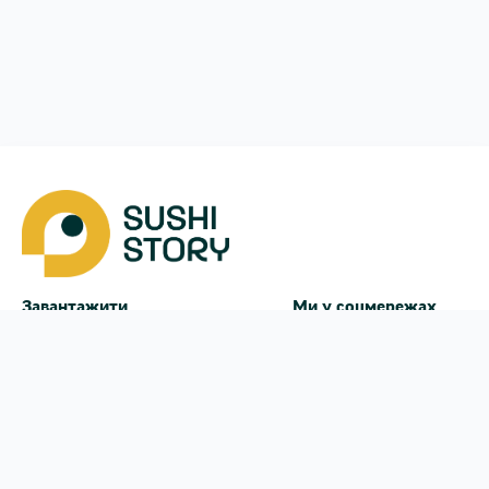
Завантажити
Ми у соцмережах
Instagram
App Store
Google Play
Facebook
Telegram
38 (093)
170-24-44