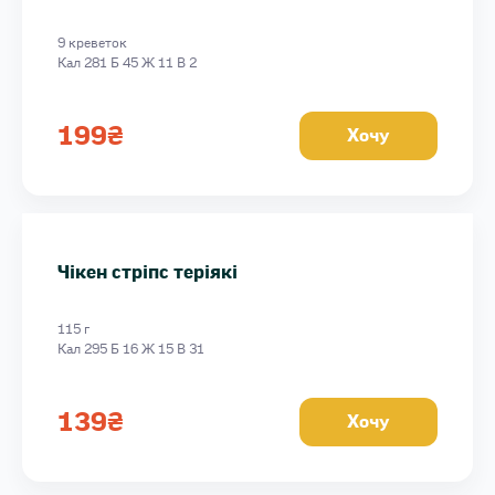
9 креветок
Кал 281 Б 45 Ж 11 В 2
199
₴
Хочу
Чікен стріпс теріякі
115 г
Кал 295 Б 16 Ж 15 В 31
139
₴
Хочу