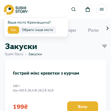
Ваше місто Крюківщина?
Акції та новинки
Набори
Роли
Так
Обрати інше місто
Закуски
Sushi Story
›
Закуски
Чікен стріпс теріякі
Креветки гриль 3 шп. 78 г
Гострий мікс креветки з курчам
Мідії спайсі
Чікен фрі спайсі
180 г
Чіпси рисові
Кал 416 Б 29,4 Ж 18,2 В 32,8
Гострий мікс креветки з курчам
199
₴
Хочу