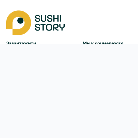
Завантажити
Ми у соцмережах
Instagram
App Store
Google Play
Facebook
Telegram
38 (050)
170-24-44
щодня з
10:00
до
21:30
Крюківщина
Меню
Оплата і доставка
Акції
Угода користувача
Наші магазини
Франшиза