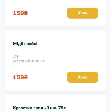
159
₴
Хочу
Мідії спайсі
102 г
Кал 166 Б 12 Ж 12 В 5
159
₴
Хочу
Креветки гриль 3 шп. 78 г