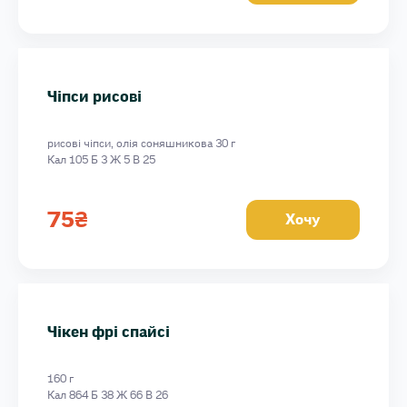
Чіпси рисові
рисові чіпси, олія соняшникова 30 г
Кал 105 Б 3 Ж 5 В 25
75
₴
Хочу
Чікен фрі спайсі
160 г
Кал 864 Б 38 Ж 66 В 26