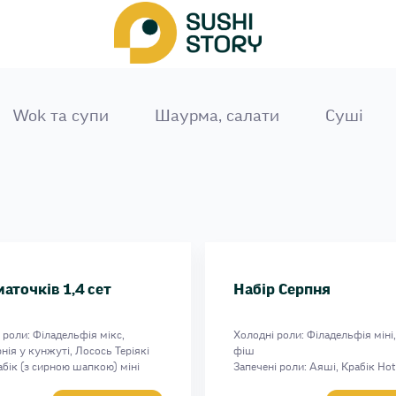
Wok та супи
Шаурма, салати
Сушi
аточків 1,4 сет
Набір Серпня
 роли: Філадельфія мікс,
Холодні роли: Філадельфія міні
нія у кунжуті, Лосось Теріякі
фіш
рабік (з сирною шапкою) міні
Запечені роли: Аяші, Крабік Hot 
і роли: Везувій з крабом, Дабл
Філадельфія з креветкою