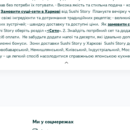
 без потреби їх готувати. - Висока якість та стильна подача – ко
.
Замовити суші-сети в Харкові
від Sushi Story Плануєте вечірку 
віжі інгредієнти та дотримання традиційних рецептів; - великий 
х зустрічей; - швидку доставку та доступні ціни. Як
замовити с
i Story оберіть розділ «
<Сети
». 2. Знайдіть потрібний сет та до
осіб оплати. Не забудьте додати напої та десерти, які ідеально д
иємні бонуси. Зони доставки Sushi Story у Харкові Sushi Story 
овобаварський, Немишлянський, Київський, Індустріальний, Моск
ory – це легкий спосіб насолодитися справжньою японською кухн
Ми у соцмережах