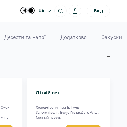
Вхід
UA
Десерти та напої
Додатково
Закуски
Літній сет
, Смокі
Холодні роли: Тропік Туна
Запечені роли: Везувій з крабом, Аяші,
міні,
Гарячий лосось
Вага: 1043 г