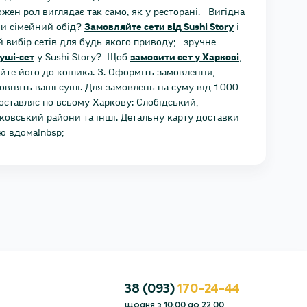
жен рол виглядає так само, як у ресторані. - Вигідна
чи сімейний обід?
Замовляйте сети від Sushi Story
і
вибір сетів для будь-якого приводу; - зручне
уші-сет
у Sushi Story? Щоб
замовити сет у Харкові
,
дайте його до кошика. 3. Оформіть замовлення,
оповнять ваші суші. Для замовлень на суму від 1000
доставляє по всьому Харкову: Слобідський,
овський райони та інші. Детальну карту доставки
ею вдома!nbsp;
38 (093)
170-24-44
щодня з
10:00
до
22:00