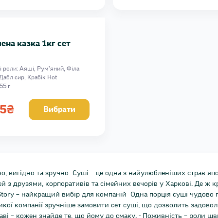
ена казка 1кг сет
і роли: Аяші, Румʼяний, Філа
 Дабл сир, Крабік Hot
55 г
5
₴
Вибрати
чно, вигідно та зручно Суші – це одна з найулюбленіших страв яп
й з друзями, корпоративів та сімейних вечорів у Харкові. Де ж
Story – найкращий вибір для компаній Одна порція суші чудово 
ликої компанії зручніше замовити сет суші, що дозволить задовол
раві – кожен знайде те, що йому до смаку. - Поживність – роли шв