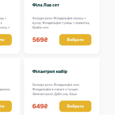
Філа Лав сет
ець +
Холодні роли: Філадельфія лосось +
 з
вугор, Філадельфія тунець + креветка,
осось +
Крабік міні
Вага: 657 г
569
₴
ти
Вибрати
Філантроп набір
Холодні роли: Філадельфія міні,
арокко,
Філадельфія в масаго з тунцем
Запечені роли: Дабл сир, Аяші
Фіш,
Вага: 947г
649
₴
ти
Вибрати