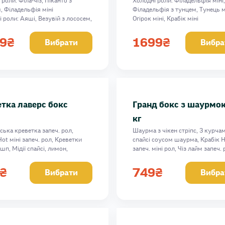
роли: Філа-чіз, Піканто з
Холодні роли: Філадельфія міні,
, Філадельфія міні
Філадельфія з тунцем, Тунець м
і роли: Аяші, Везувій з лососем,
Огірок міні, Крабік міні
Філа екстра, спайсі соус 50 г,
Запечені роли: Аяші - 2шт, Філ
ус 50 г
з креветкою, Філа екстра, Чіз Л
9
₴
1699
₴
Вибрати
Вибра
14 г
Дабл сир, Крабік Hot, Чікен Чіз,
Hot з теріякі, спайсі соус 50 г
Вага: 2811 г
тка лаверс бокс
Гранд бокс з шаурмою
кг
ська креветка запеч. рол,
Шаурма з чікен стріпс, З курчам
Hot міні запеч. рол, Креветки
спайсі соусом шаурма, Крабік 
шп, Мідії спайсі, лимон,
запеч. міні рол, Чіз лайм запеч. 
о-часниковий соус, спайсі
Оріджинал запеч. рол, спайсі со
3 г
г
₴
749
₴
Вибрати
Вибра