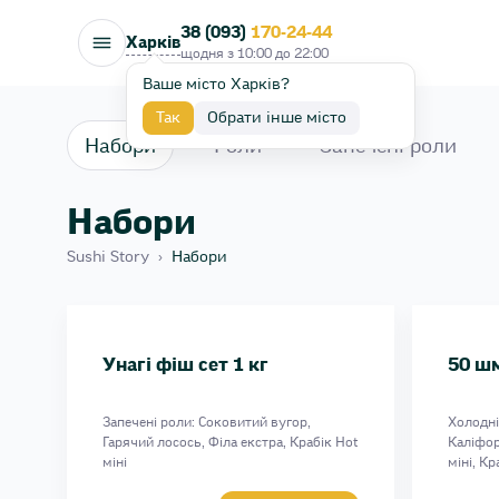
38 (093)
170-24-44
Харків
щодня з
10:00
до
22:00
Ваше місто Харків?
Так
Обрати інше місто
Набори
Роли
Запечені роли
Набори
Sushi Story
›
Набори
Запечена казка 1кг сет
Біг Бен 1,5 кг сет
Філантроп набір
Унагі фіш сет 1 кг
50 шм
Мегаполіс сет 1,8 кг
Філоманія набір
Запечені роли: Соковитий вугор,
Холодні
Гарячий сейл сет 1 кг
Гарячий лосось, Філа екстра, Крабік Hot
Каліфор
міні
міні, К
Філа Лав сет
Вага: 1014 г
Запечен