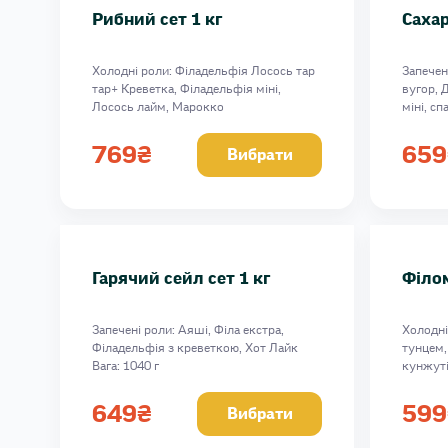
Рибний сет 1 кг
Сахар
Холодні роли: Філадельфія Лосось тар
Запечен
тар+ Креветка, Філадельфія міні,
вугор, Д
Лосось лайм, Марокко
міні, сп
Вага: 1037 г
Вага: 10
769
₴
659
Вибрати
Гарячий сейл сет 1 кг
Філом
Запечені роли: Аяші, Філа екстра,
Холодні
Філадельфія з креветкою, Хот Лайк
тунцем,
Вага: 1040 г
кунжуті
Вага: 85
649
₴
599
Вибрати