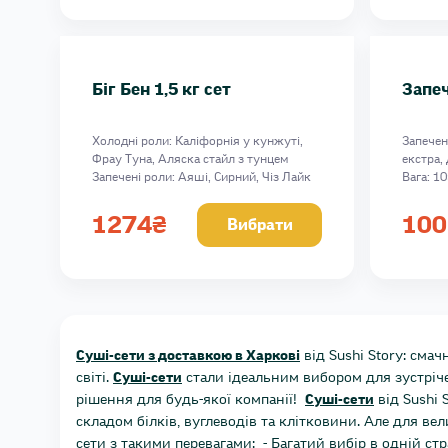
Біг Бен 1,5 кг сет
Запеч
Холодні роли: Каліфорнія у кунжуті,
Запечен
Фрау Туна, Аляска стайл з тунцем
екстра,
Запечені роли: Аяші, Сирний, Чіз Лайк
Вага: 10
Вага: 1503 г
1274
₴
100
Вибрати
Суші-сети з доставкою в Харкові
від Sushi Story: сма
світі.
Суші-сети
стали ідеальним вибором для зустріче
рішення для будь-якої компанії!
Суші-сети
від Sushi 
складом білків, вуглеводів та клітковини. Але для ве
сети з такими перевагами: - Багатий вибір в одній ст