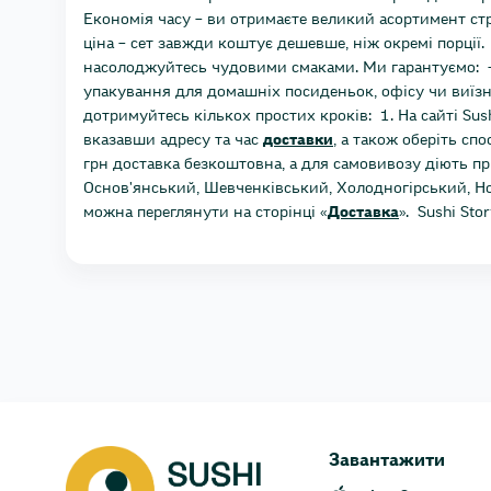
Економія часу – ви отримаєте великий асортимент страв
ціна – сет завжди коштує дешевше, ніж окремі порції
насолоджуйтесь чудовими смаками. Ми гарантуємо: - с
упакування для домашніх посиденьок, офісу чи виїзни
дотримуйтесь кількох простих кроків: 1. На сайті Sush
вказавши адресу та час
доставки
, а також оберіть сп
грн доставка безкоштовна, а для самовивозу діють пр
Основ'янський, Шевченківський, Холодногірський, Н
можна переглянути на сторінці «
Доставка
». Sushi St
Завантажити