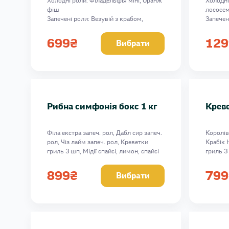
Холодні роли: Філадельфія міні, Оранж
Холодні 
фіш
лососем
Набір Серпня
Запечені роли: Везувій з крабом,
Запечен
50 шматочків 1,4 сет
Сирний, Фанта 0,5 л, Кока-кола Zero 0,5
Сирний, 
л
унагі со
Унагі фіш сет 1 кг
699
₴
129
Вибрати
Вага: 1074 г
Вага:19
Рибна симфонія бокс 1 кг
Креве
Філа екстра запеч. рол, Дабл сир запеч.
Королів
рол, Чіз лайм запеч. рол, Креветки
Крабік 
гриль 3 шп, Мідії спайсі, лимон, спайсі
гриль 3 
соус, 1063 г
вершков
соус, 72
899
₴
799
Вибрати