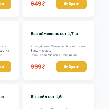
649
₴
ти
Вибрати
Без обмежень сет 1,7 кг
ось +
Холодні роли: Філадельфія міні, Тропік
еветка,
Туна, Марокко
ер
Гарячі роли: Чіз лайм, Оріджинал,
Гарячий лосось, Крабік Hot
Вага: 1755 г
999
₴
ти
Вибрати
сет
Біг сейл сет 1,6