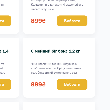
Холодні роли: Філадельфія міні,
іні,
Каліфорнія у кунжуті, Філадельфія в
масаго з тунцем
адельфія
Запечені роли: Дабл сир, Орігамі,
айк,
Везувій з крабом, унагі соус
899
₴
ти
Вибрати
 Лососік
Вага: 1590 г
 1,4
Сімейний біг бокс 1,2 кг
 та
Чікен палички теріякі, Шаурма з
Hot
крабовим міксом, Оріджинал запеч
рол,
рол, Соковитий вугор запеч. рол,
ус, 1432
Королівська креветка запеч. рол,
томатний соус, спайсі соус, 1408 г
899
₴
ти
Вибрати