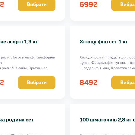
бік Hot запеч міні
Вага: 1110 г
₴
699
₴
Вибрати
Вибра
14 г
не асорті 1,3 кг
Хітоцу фіш сет 1 кг
 роли: Лосось лайф, Каліфорнія
Холодні роли: Філадельфія лос
ті
вугор, Філадельфія тунець + кр
і роли: Чіз лайм, Оріджинал,
Філадельфія міні, Креветка сам
ot, Лососік Hot з теріякі
Вага: 1026 г
23 г
₴
849
₴
Вибрати
Вибра
ка родина сет
100 шматочків 2,8 кг 