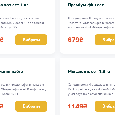
а хот сет 1 кг
Преміум фіш сет
і роли: Сирний, Соковитий
Холодні роли: Філадельфія тун
абл сир, Лососік Hot з теріякі
креветка, Філадельфія в масаго
айсі соус 30г
лососем теріякі, Філадельфія л
04 г
вугор, спайсі соус 50г
Вага: 817 г
₴
679
₴
Вибрати
Вибра
анія набір
Мегаполіс сет 1,8 кг
 роли: Філадельфія в масаго з
Холодні роли: Філадельфія міні,
 Філадельфія міні, Каліфорнія у
Каліфорнія в кунжуті, Спайсі М
, Крабік міні
унагі соус 50 г, соус спайсі 30 г
7г
Запечені роли: Філа екстра, Які 
Вулкан, Лососік Hot з теріякі
₴
1149
₴
Вибрати
Вибра
Вага: 1816 г