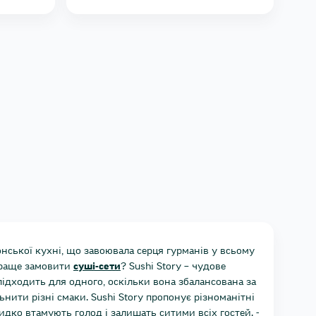
онської кухні, що завоювала серця гурманів у всьому
 краще замовити
суші-сети
? Sushi Story – чудове
підходить для одного, оскільки вона збалансована за
ьнити різні смаки. Sushi Story пропонує різноманітні
идко втамують голод і залишать ситими всіх гостей. -