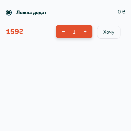
0
₴
Ложка додат
159
₴
1
Хочу