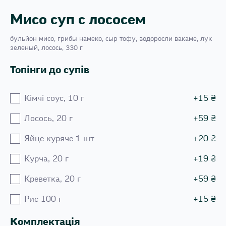
Мисо суп с лососем
бульйон мисо, грибы намеко, сыр тофу, водоросли вакаме, лук
зеленый, лосось, 330 г
Топінги до супів
Кiмчi соус, 10 г
+
15
₴
Лосось, 20 г
+
59
₴
Яйце куряче 1 шт
+
20
₴
Курча, 20 г
+
19
₴
Креветка, 20 г
+
59
₴
Рис 100 г
+
15
₴
Комплектація