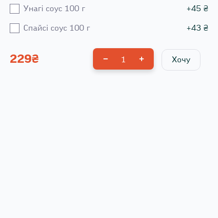
Унагі соус 100 г
+
45
₴
Спайсі соус 100 г
+
43
₴
229
₴
1
Хочу