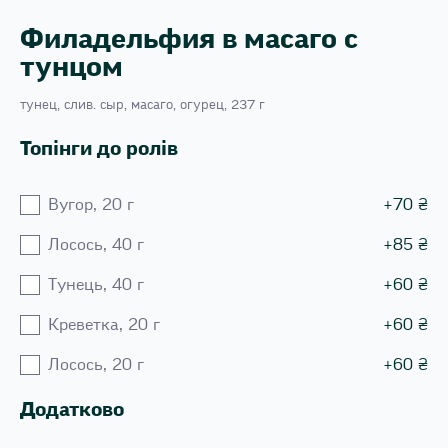
Филадельфия в масаго с
тунцом
тунец, слив. сыр, масаго, огурец, 237 г
Топінги до ролів
Вугор, 20 г
+
70
₴
Лосось, 40 г
+
85
₴
Тунець, 40 г
+
60
₴
Креветка, 20 г
+
60
₴
Лосось, 20 г
+
60
₴
Додатково