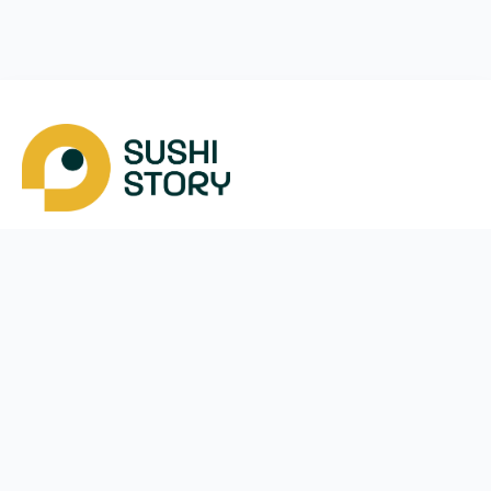
Скачать
Мы в соцсетях
Instagram
App Store
Google Play
Facebook
Telegram
38 (050)
170-24-44
ежедневно с
10:00
до
21:30
Вишневе