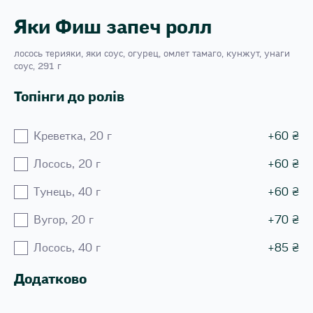
Яки Фиш запеч ролл
лосось терияки, яки соус, огурец, омлет тамаго, кунжут, унаги
соус, 291 г
Топінги до ролів
Креветка, 20 г
+
60
₴
Лосось, 20 г
+
60
₴
Тунець, 40 г
+
60
₴
Вугор, 20 г
+
70
₴
Лосось, 40 г
+
85
₴
Додатково