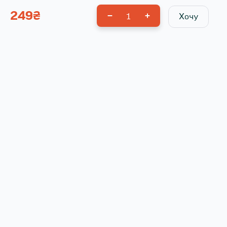
249
₴
1
Хочу