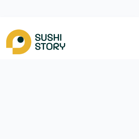
Скачать
Мы в соцсетях
Instagram
App Store
Google Play
Facebook
Telegram
38 (050)
170-24-44
ежедневно с
10:00
до
21:30
Вишневе