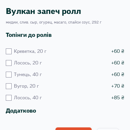
Вулкан запеч ролл
мидии, слив. сыр, огурец, масаго, спайси соус, 292 г
Топінги до ролів
Креветка, 20 г
+
60
₴
Лосось, 20 г
+
60
₴
Тунець, 40 г
+
60
₴
Вугор, 20 г
+
70
₴
Лосось, 40 г
+
85
₴
Додатково