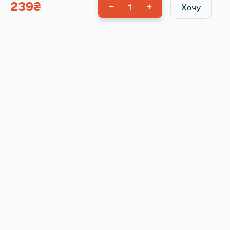
239
₴
1
Хочу