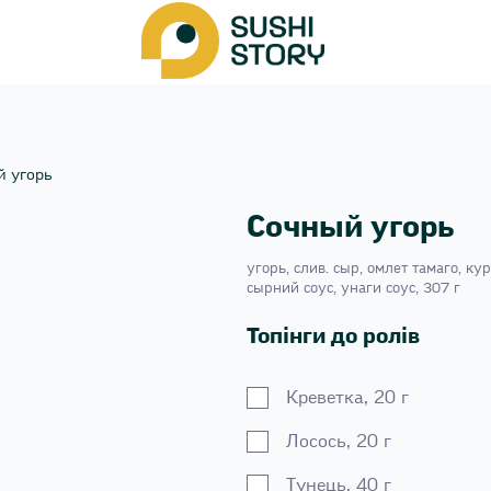
й угорь
Сочный угорь
угорь, слив. сыр, омлет тамаго, кур
сырний соус, унаги соус, 307 г
Топінги до ролів
Креветка, 20 г
Лосось, 20 г
Тунець, 40 г