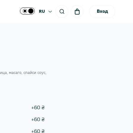
Вход
RU
ица, масаго, спайси соус,
+
60
₴
+
60
₴
+
60
₴