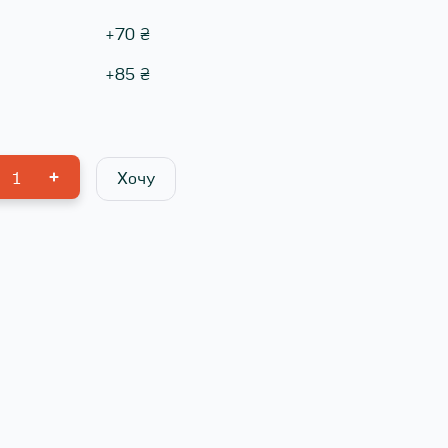
+
70
₴
+
85
₴
1
Хочу