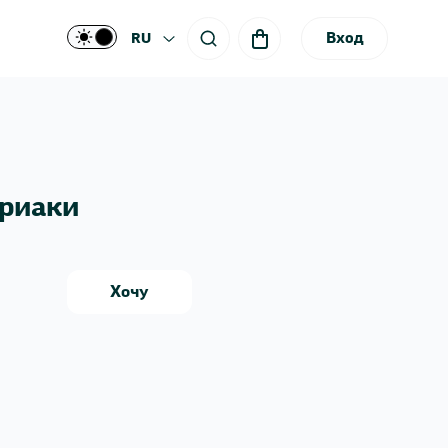
Вход
RU
ериаки
Хочу