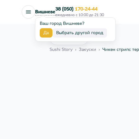
38 (050)
170-24-44
Вишневе
ежедневно с
10:00
до
21:30
Ваш город Вишневе?
Да
Выбрать другой город
Назад
Sushi Story
›
Закуски
›
Чикен стрипс те