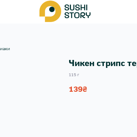
риаки
Чикен стрипс т
115 г
139
₴