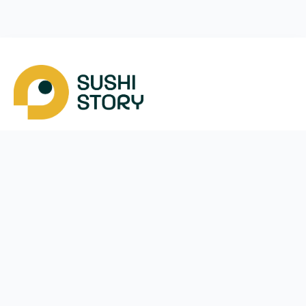
Скачать
Мы в соцсетях
Instagram
App Store
Google Play
Facebook
Telegram
38 (050)
170-24-44
ежедневно с
10:00
до
21:30
Вишневе