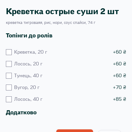
Креветка острые суши 2 шт
креветка тигроваяя, рис, нори, соус спайси, 74 г
Топінги до ролів
Креветка, 20 г
+
60
₴
Лосось, 20 г
+
60
₴
Тунець, 40 г
+
60
₴
Вугор, 20 г
+
70
₴
Лосось, 40 г
+
85
₴
Додатково