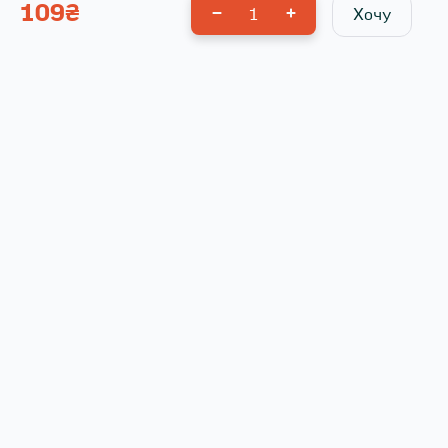
109
₴
1
Хочу