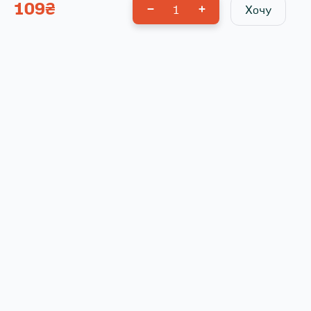
109
₴
1
Хочу