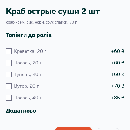
Краб острые суши 2 шт
краб-крем, рис, нори, соус спайси, 70 г
Топінги до ролів
Креветка, 20 г
+
60
₴
Лосось, 20 г
+
60
₴
Тунець, 40 г
+
60
₴
Вугор, 20 г
+
70
₴
Лосось, 40 г
+
85
₴
Додатково