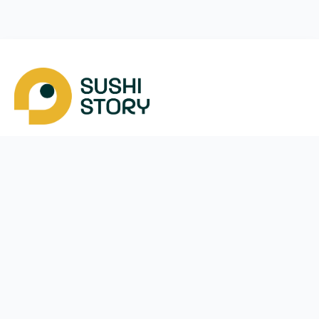
Скачать
Мы в соцсетях
Instagram
App Store
Google Play
Facebook
Telegram
38 (050)
170-24-44
ежедневно с
10:00
до
21:30
Вишневе