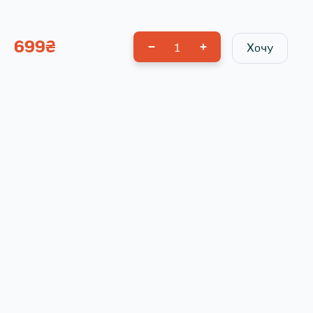
699
₴
1
Хочу