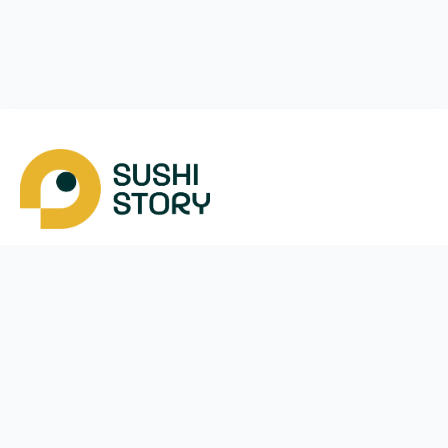
Скачать
Мы в соцсетях
Instagram
App Store
Google Play
Facebook
Telegram
38 (050)
170-24-44
ежедневно с
10:00
до
21:30