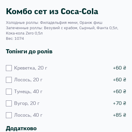
Комбо сет из Coca-Cola
Холодные роллы: Филадельфия мини, Оранж фиш
Запеченные роллы: Везувий с крабом, Сырный, Фанта 0,5л,
Кока-кола Zero 0,5л
Вес: 1074
Топінги до ролів
Креветка, 20 г
+
60
₴
Лосось, 20 г
+
60
₴
Тунець, 40 г
+
60
₴
Вугор, 20 г
+
70
₴
Лосось, 40 г
+
85
₴
Додатково